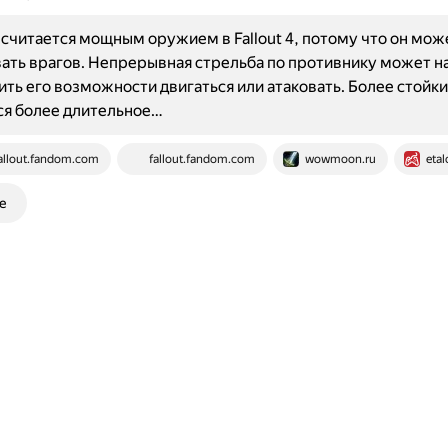
считается мощным оружием в Fallout 4, потому что он мож
ть врагов. Непрерывная стрельба по противнику может на
ть его возможности двигаться или атаковать. Более стойк
ся более длительное…
allout.fandom.com
fallout.fandom.com
wowmoon.ru
eta
е