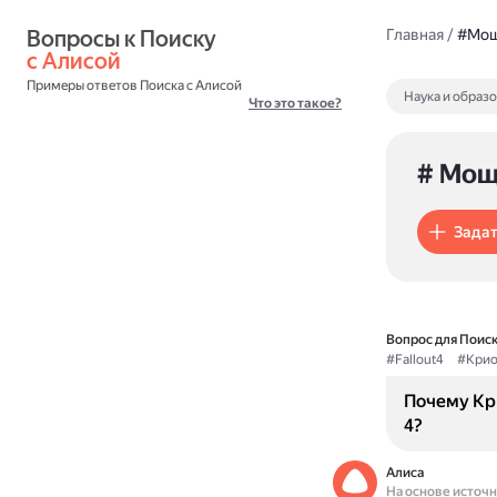
Вопросы к Поиску 
Главная
/
#Мощ
с Алисой
Примеры ответов Поиска с Алисой
Наука и образ
Что это такое?
# Мощ
Задат
Вопрос для Поиск
#Fallout4
#Крио
Почему Кр
4?
Алиса
На основе источ