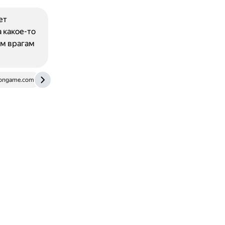
ет
 какое-то
им врагам
longame.com
gamedata.club