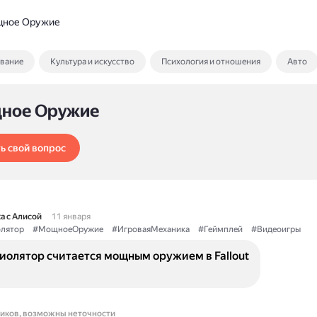
ное Оружие
ование
Культура и искусство
Психология и отношения
Авто
ное Оружие
ь свой вопрос
а с Алисой
11 января
лятор
#МощноеОружие
#ИгроваяМеханика
#Геймплей
#Видеоигры
иолятор считается мощным оружием в Fallout
ников, возможны неточности