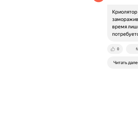
Криолятор 
заморажива
время лиши
потребует
0
f
Читать дале