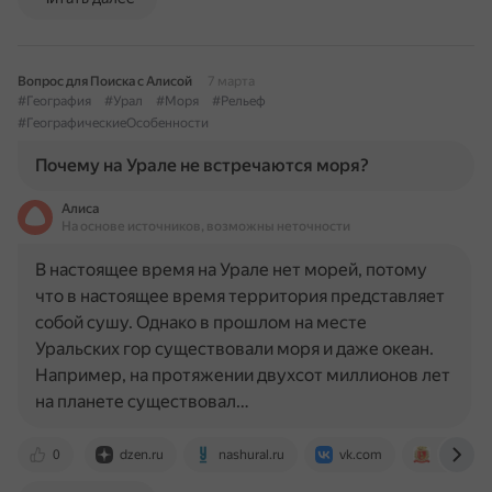
Вопрос для Поиска с Алисой
7 марта
#География
#Урал
#Моря
#Рельеф
#ГеографическиеОсобенности
Почему на Урале не встречаются моря?
Алиса
На основе источников, возможны неточности
В настоящее время на Урале нет морей, потому
что в настоящее время территория представляет
собой сушу. Однако в прошлом на месте
Уральских гор существовали моря и даже океан.
Например, на протяжении двухсот миллионов лет
на планете существовал…
0
dzen.ru
nashural.ru
vk.com
school-sc