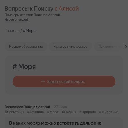
Вопросы к Поиску 
с Алисой
Примеры ответов Поиска с Алисой
Что это такое?
Главная
/
#Моря
Наука и образование
Культура и искусство
Психология и отн
# Моря
Задать свой вопрос
Вопрос для Поиска с Алисой
27 июля
#Дельфины
#Афалина
#Моря
#Океаны
#Природа
#Животные
В каких морях можно встретить дельфина-