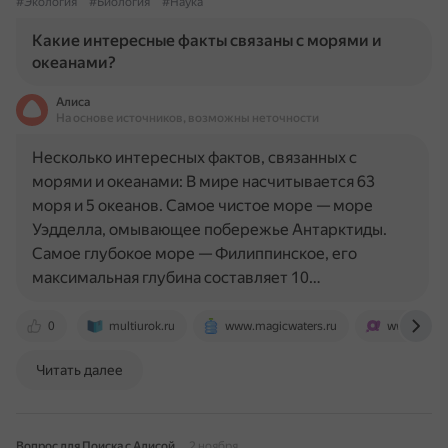
#Экология
#Биология
#Наука
Какие интересные факты связаны с морями и
океанами?
Алиса
На основе источников, возможны неточности
Несколько интересных фактов, связанных с
морями и океанами: В мире насчитывается 63
моря и 5 океанов. Самое чистое море — море
Уэдделла, омывающее побережье Антарктиды.
Самое глубокое море — Филиппинское, его
максимальная глубина составляет 10…
0
multiurok.ru
www.magicwaters.ru
www.kanal-
Читать далее
Вопрос для Поиска с Алисой
2 ноября