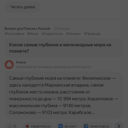
Читать далее
Вопрос для Поиска с Алисой
29 января
#География
#Моря
#Гидрология
#Океаны
#Природа
Какие самые глубокие и мелководные моря на
планете?
Алиса
На основе источников, возможны неточности
Самые глубокие моря на планете: Филипинское —
здесь находится Марианская впадина, самое
глубокое место океана: расстояние от
поверхности до дна — 10 994 метра. Коралловое —
максимальная глубина — 9140 метров.
Соломоново — 9103 метра. Карибское…
0
travel.mts.ru
vk.com
otvet.mail.ru
ww