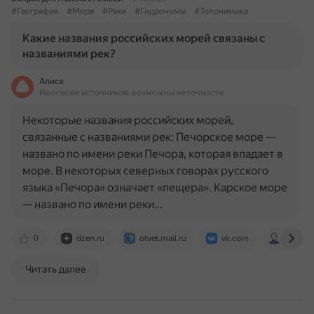
#География
#Моря
#Реки
#Гидронимы
#Топонимика
Какие названия российских морей связаны с
названиями рек?
Алиса
На основе источников, возможны неточности
Некоторые названия российских морей,
связанные с названиями рек: Печорское море —
названо по имени реки Печора, которая впадает в
море. В некоторых северных говорах русского
языка «Печора» означает «пещера». Карское море
— названо по имени реки…
0
dzen.ru
otvet.mail.ru
vk.com
oskanov
Читать далее