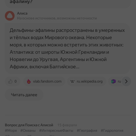
афалину?
Алиса
На основе источников, возможны неточности
Дельфины-афалины распространены в умеренных
и тёплых водах Мирового океана. Некоторые
моря, в которых можно встретить этих животных:
Атлантика: от широты Южной Гренландии и
Норвегии до Уругвая, Аргентины и Южной
Африки, включая Балтийское…
0
vlab.fandom.com
ru.wikipedia.org
ru.ruwiki.ru
Читать далее
Вопрос для Поиска с Алисой
15 февраля
#Моря
#Океаны
#ИнтересныеФакты
#География
#Гидрология