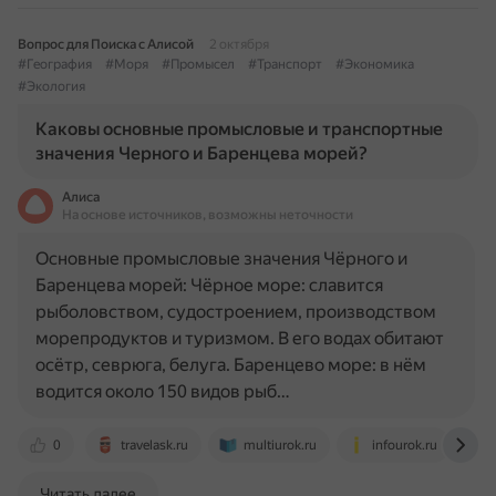
Вопрос для Поиска с Алисой
2 октября
#География
#Моря
#Промысел
#Транспорт
#Экономика
#Экология
Каковы основные промысловые и транспортные
значения Черного и Баренцева морей?
Алиса
На основе источников, возможны неточности
Основные промысловые значения Чёрного и
Баренцева морей: Чёрное море: славится
рыболовством, судостроением, производством
морепродуктов и туризмом. В его водах обитают
осётр, севрюга, белуга. Баренцево море: в нём
водится около 150 видов рыб…
0
travelask.ru
multiurok.ru
infourok.ru
Читать далее