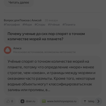
Читать далее
Вопрос для Поиска с Алисой
28 января
#География
#Моря
#Споры
#Учёные
#Планета
Почему ученые до сих пор спорят о точном
количестве морей на планете?
Алиса
На основе источников, возможны неточности
Учёные спорят о точном количестве морей на
планете, потому что определение «море» менее
строгое, чем «океан», и границы между морями и
океанами часто размыты. Кроме того, некоторые
водные объекты могут классифицироваться как
заливы или проливы, в…
0
dzen.ru
www.bolshoyvopros.ru
telegra.ph