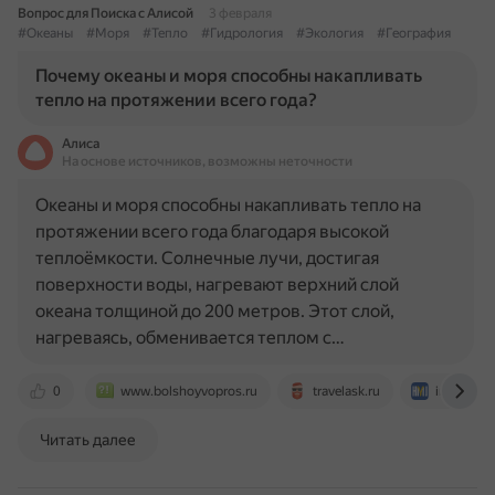
Вопрос для Поиска с Алисой
3 февраля
#Океаны
#Моря
#Тепло
#Гидрология
#Экология
#География
Почему океаны и моря способны накапливать
тепло на протяжении всего года?
Алиса
На основе источников, возможны неточности
Океаны и моря способны накапливать тепло на
протяжении всего года благодаря высокой
теплоёмкости. Солнечные лучи, достигая
поверхности воды, нагревают верхний слой
океана толщиной до 200 метров. Этот слой,
нагреваясь, обменивается теплом с…
0
www.bolshoyvopros.ru
travelask.ru
innovanew
Читать далее