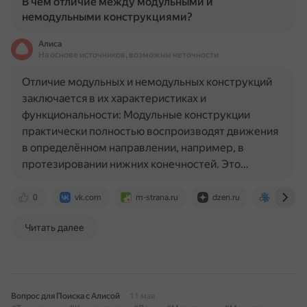
В чем отличие между модульными и
немодульными конструкциями?
Алиса
На основе источников, возможны неточности
Отличие модульных и немодульных конструкций
заключается в их характеристиках и
функциональности: Модульные конструкции
практически полностью воспроизводят движения
в определённом направлении, например, в
протезировании нижних конечностей. Это…
0
vk.com
m-strana.ru
dzen.ru
webznam
Читать далее
Вопрос для Поиска с Алисой
11 мая