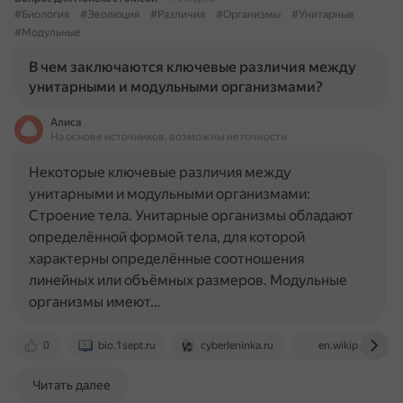
#Биология
#Эволюция
#Различия
#Организмы
#Унитарные
#Модульные
В чем заключаются ключевые различия между
унитарными и модульными организмами?
Алиса
На основе источников, возможны неточности
Некоторые ключевые различия между
унитарными и модульными организмами:
Строение тела. Унитарные организмы обладают
определённой формой тела, для которой
характерны определённые соотношения
линейных или объёмных размеров. Модульные
организмы имеют…
0
bio.1sept.ru
cyberleninka.ru
en.wikipedia.org
Читать далее