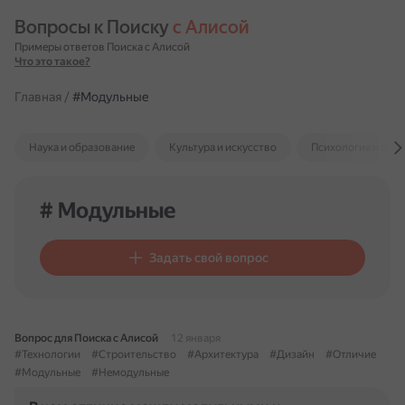
Вопросы к Поиску 
с Алисой
Примеры ответов Поиска с Алисой
Что это такое?
Главная
/
#Модульные
Наука и образование
Культура и искусство
Психология и отн
# Модульные
Задать свой вопрос
Вопрос для Поиска с Алисой
12 января
#Технологии
#Строительство
#Архитектура
#Дизайн
#Отличие
#Модульные
#Немодульные