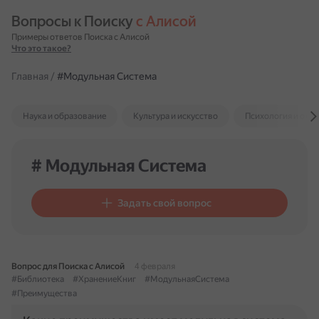
Вопросы к Поиску 
с Алисой
Примеры ответов Поиска с Алисой
Что это такое?
Главная
/
#Модульная Система
Наука и образование
Культура и искусство
Психология и отн
# Модульная Система
Задать свой вопрос
Вопрос для Поиска с Алисой
4 февраля
#Библиотека
#ХранениеКниг
#МодульнаяСистема
#Преимущества