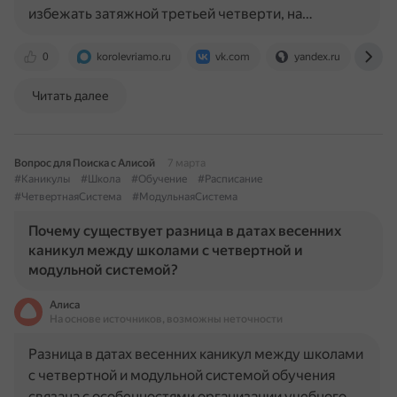
избежать затяжной третьей четверти, на…
0
korolevriamo.ru
vk.com
yandex.ru
dz
Читать далее
Вопрос для Поиска с Алисой
7 марта
#Каникулы
#Школа
#Обучение
#Расписание
#ЧетвертнаяСистема
#МодульнаяСистема
Почему существует разница в датах весенних
каникул между школами с четвертной и
модульной системой?
Алиса
На основе источников, возможны неточности
Разница в датах весенних каникул между школами
с четвертной и модульной системой обучения
связана с особенностями организации учебного