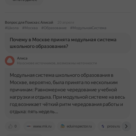
Вопрос для Поиска с Алисой
20 апреля
#Школа
#Москва
#Образование
#МодульнаяСистема
Почему в Москве принята модульная система
школьного образования?
Алиса
На основе источников, возможны неточности
Модульная система школьного образования в
Москве, вероятно, была принята по нескольким
причинам: Равномерное чередование учебной
нагрузки и отдыха. При модульной системе на весь
год возникает чёткий ритм чередования работы и
отдыха: пять недель…
0
www.mk.ru
eduinspector.ru
prosv.ru