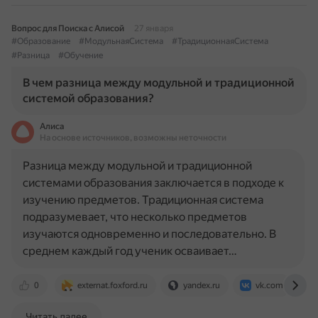
Вопрос для Поиска с Алисой
27 января
#Образование
#МодульнаяСистема
#ТрадиционнаяСистема
#Разница
#Обучение
В чем разница между модульной и традиционной
системой образования?
Алиса
На основе источников, возможны неточности
Разница между модульной и традиционной
системами образования заключается в подходе к
изучению предметов. Традиционная система
подразумевает, что несколько предметов
изучаются одновременно и последовательно. В
среднем каждый год ученик осваивает…
0
externat.foxford.ru
yandex.ru
vk.com
Читать далее