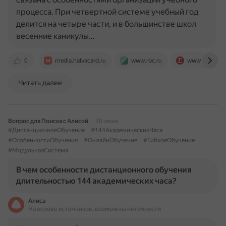
процесса. При четвертной системе учебный год
делится на четыре части, и в большинстве школ
весенние каникулы…
0
media.halvacard.ru
www.rbc.ru
www.gazeta.r
Читать далее
Вопрос для Поиска с Алисой
30 июня
#ДистанционноеОбучение
#144АкадемическихЧаса
#ОсобенностиОбучения
#ОнлайнОбучение
#ГибкоеОбучение
#МодульнаяСистема
В чем особенности дистанционного обучения
длительностью 144 академических часа?
Алиса
На основе источников, возможны неточности