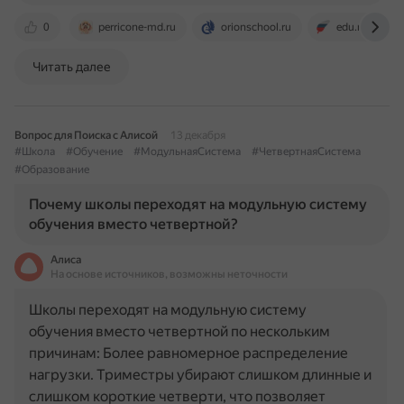
0
perricone-md.ru
orionschool.ru
edu.ru
Читать далее
Вопрос для Поиска с Алисой
13 декабря
#Школа
#Обучение
#МодульнаяСистема
#ЧетвертнаяСистема
#Образование
Почему школы переходят на модульную систему
обучения вместо четвертной?
Алиса
На основе источников, возможны неточности
Школы переходят на модульную систему
обучения вместо четвертной по нескольким
причинам: Более равномерное распределение
нагрузки. Триместры убирают слишком длинные и
слишком короткие четверти, что позволяет