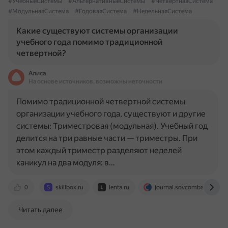
#УчебныеСистемы
#АльтернативныеСистемы
#ЧетвертнаяСистема
#МодульнаяСистема
#ГодоваяСистема
#НедельнаяСистема
Какие существуют системы организации
учебного года помимо традиционной
четвертной?
Алиса
На основе источников, возможны неточности
Помимо традиционной четвертной системы
организации учебного года, существуют и другие
системы: Триместровая (модульная). Учебный год
делится на три равные части — триместры. При
этом каждый триместр разделяют неделей
каникул на два модуля: в…
0
skillbox.ru
lenta.ru
journal.sovcombank.ru
Читать далее