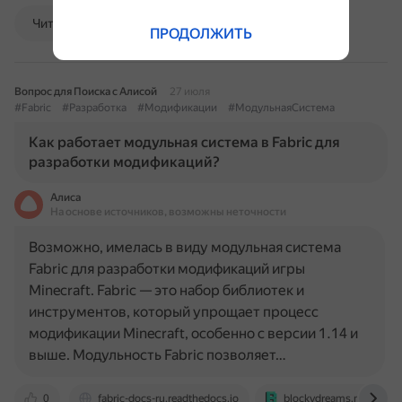
Читать далее
ПРОДОЛЖИТЬ
Вопрос для Поиска с Алисой
27 июля
#Fabric
#Разработка
#Модификации
#МодульнаяСистема
Как работает модульная система в Fabric для
разработки модификаций?
Алиса
На основе источников, возможны неточности
Возможно, имелась в виду модульная система
Fabric для разработки модификаций игры
Minecraft. Fabric — это набор библиотек и
инструментов, который упрощает процесс
модификации Minecraft, особенно с версии 1.14 и
выше. Модульность Fabric позволяет…
0
fabric-docs-ru.readthedocs.io
blockydreams.myinfo.by