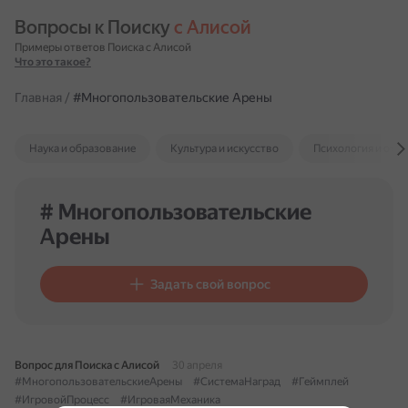
Вопросы к Поиску 
с Алисой
Примеры ответов Поиска с Алисой
Что это такое?
Главная
/
#Многопользовательские Арены
Наука и образование
Культура и искусство
Психология и отн
# Многопользовательские
Арены
Задать свой вопрос
Вопрос для Поиска с Алисой
30 апреля
#МногопользовательскиеАрены
#СистемаНаград
#Геймплей
#ИгровойПроцесс
#ИгроваяМеханика