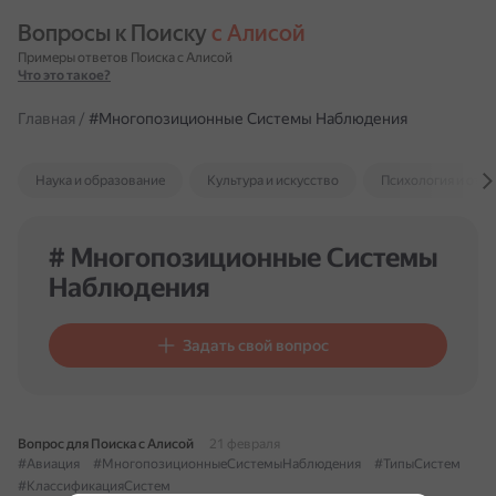
Вопросы к Поиску 
с Алисой
Примеры ответов Поиска с Алисой
Что это такое?
Главная
/
#Многопозиционные Системы Наблюдения
Наука и образование
Культура и искусство
Психология и отн
# Многопозиционные Системы
Наблюдения
Задать свой вопрос
Вопрос для Поиска с Алисой
21 февраля
#Авиация
#МногопозиционныеСистемыНаблюдения
#ТипыСистем
#КлассификацияСистем