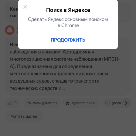
Какие существуют типы многопозиционных
Поиск в Яндексе
систем наблюдения в авиации?
Сделать Яндекс основным поиском
в Сhrome
Алиса
На основе источников, возможны неточности
ПРОДОЛЖИТЬ
Некоторые типы многопозиционных систем
наблюдения в авиации: Аэродромная
многопозиционная система наблюдения (МПСН-
А). Предназначена для определения
местоположения и управления движением
воздушных судов, спецавтотранспорта,
технических средств и…
0
www.garant.ru
cyberleninka.ru
gostassistent.
Читать далее