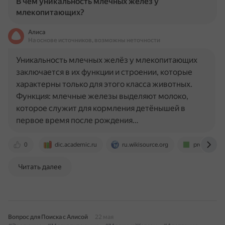
В чём уникальность млечных желёз у
млекопитающих?
Алиса
На основе источников, возможны неточности
Уникальность млечных желёз у млекопитающих
заключается в их функции и строении, которые
характерны только для этого класса животных.
Функция: млечные железы выделяют молоко,
которое служит для кормления детёнышей в
первое время после рождения…
0
dic.academic.ru
ru.wikisource.org
proza.ru
Читать далее
Вопрос для Поиска с Алисой
22 мая