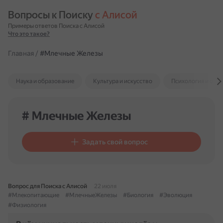
Вопросы к Поиску 
с Алисой
Примеры ответов Поиска с Алисой
Что это такое?
Главная
/
#Млечные Железы
Наука и образование
Культура и искусство
Психология и отн
# Млечные Железы
Задать свой вопрос
Вопрос для Поиска с Алисой
22 июля
#Млекопитающие
#МлечныеЖелезы
#Биология
#Эволюция
#Физиология