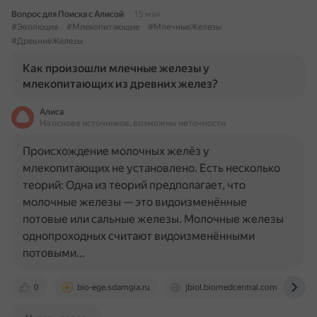
Вопрос для Поиска с Алисой
15 мая
#Эволюция
#Млекопитающие
#МлечныеЖелезы
#ДревниеЖелезы
Как произошли млечные железы у
млекопитающих из древних желез?
Алиса
На основе источников, возможны неточности
Происхождение молочных желёз у
млекопитающих не установлено. Есть несколько
теорий: Одна из теорий предполагает, что
молочные железы — это видоизменённые
потовые или сальные железы. Молочные железы
однопроходных считают видоизменёнными
потовыми…
0
bio-ege.sdamgia.ru
jbiol.biomedcentral.com
b