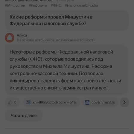
Вопрос для Поиска с Алисой
21 августа
#Мишустин
#Реформы
#ФНС
#НалоговаяСлужба
Какие реформы провел Мишустин в
Федеральной налоговой службе?
Алиса
На основе источников, возможны неточности
Некоторые реформы Федеральной налоговой
службы (ФНС), которые проводились под
руководством Михаила Мишустина: Реформа
контрольно-кассовой техники. Позволила
ликвидировать девять форм кассовой отчётности
и существенно снизить административную…
0
xn--90aivcdt6dxbc.xn--p1ai
government.ru
rg
Читать далее