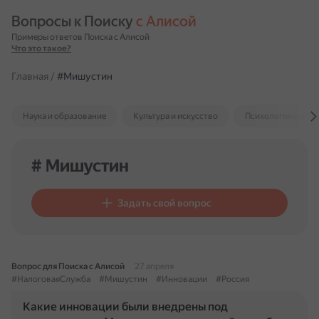
Вопросы к Поиску 
с Алисой
Примеры ответов Поиска с Алисой
Что это такое?
Главная
/
#Мишустин
Наука и образование
Культура и искусство
Психология и отн
# Мишустин
Задать свой вопрос
Вопрос для Поиска с Алисой
27 апреля
#НалоговаяСлужба
#Мишустин
#Инновации
#Россия
Какие инновации были внедрены под