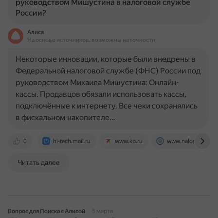
руководством Мишустина в налоговой службе
России?
Алиса
На основе источников, возможны неточности
Некоторые инновации, которые были внедрены в
Федеральной налоговой службе (ФНС) России под
руководством Михаила Мишустина: Онлайн-
кассы. Продавцов обязали использовать кассы,
подключённые к интернету. Все чеки сохранялись
в фискальном накопителе…
0
hi-tech.mail.ru
www.kp.ru
www.nalog.gov.ru
Читать далее
Вопрос для Поиска с Алисой
5 марта