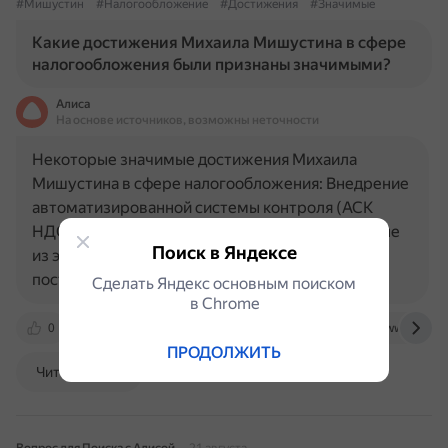
#Мишустин
#Налогообложение
#Достижения
#Значимые
Какие достижения Михаила Мишустина в сфере
налогообложения были признаны значимыми?
Алиса
На основе источников, возможны неточности
Некоторые значимые достижения Михаила
Мишустина в сфере налогообложения: Внедрение
автоматизированной системы контроля (АСК
НДС). Комплекс сравнивает данные, полученные
Поиск в Яндексе
из электронных деклараций, с информацией,
поступившей от контрагентов. В…
Сделать Яндекс основным поиском
в Сhrome
0
wsem.ru
rg.ru
zakon.ru
www.kp.ru
ПРОДОЛЖИТЬ
Читать далее