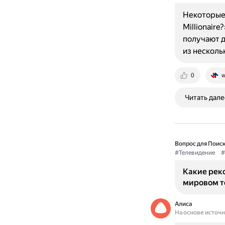
Некоторые 
Millionair
получают д
из несколь
0
w
Читать дале
Вопрос для Поиск
#Телевидение
#
Какие реко
мировом т
Алиса
На основе источ