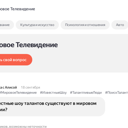
овое Телевидение
ование
Культура и искусство
Психология и отношения
Авто
овое Телевидение
ь свой вопрос
а с Алисой
18 сентября
#МировоеТелевидение
#ИзвестныеШоу
#ТалантливыеЛюди
#ПоискТалан
естные шоу талантов существуют в мировом
ии?
ников, возможны неточности