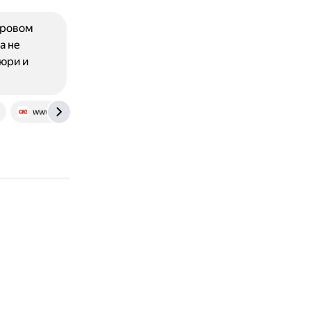
ировом
а не
юри и
www.ok-magazine.ru