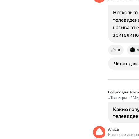
Несколько 
телевидени
называются
зрители по
0
t
Читать дале
Вопрос для Поиск
#Телеигры
#Мир
Какие поп
телевиден
Алиса
На основе источ