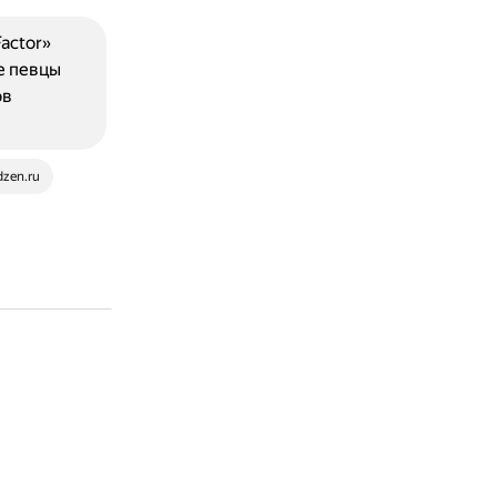
actor»
е певцы
ов
dzen.ru