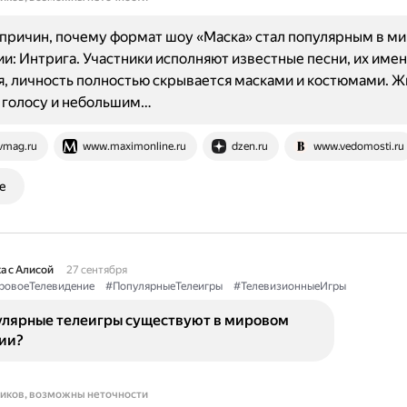
причин, почему формат шоу «Маска» стал популярным в м
и: Интрига. Участники исполняют известные песни, их имен
, личность полностью скрывается масками и костюмами. Ж
 голосу и небольшим…
vmag.ru
www.maximonline.ru
dzen.ru
www.vedomosti.ru
е
а с Алисой
27 сентября
овоеТелевидение
#ПопулярныеТелеигры
#ТелевизионныеИгры
улярные телеигры существуют в мировом
ии?
ников, возможны неточности