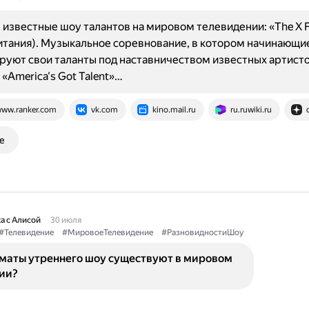
известные шоу талантов на мировом телевидении: «The X F
тания). Музыкальное соревнование, в котором начинающи
уют свои таланты под наставничеством известных артист
 «America's Got Talent»…
ww.ranker.com
vk.com
kino.mail.ru
ru.ruwiki.ru
е
а с Алисой
30 июля
#Телевидение
#МировоеТелевидение
#РазновидностиШоу
маты утреннего шоу существуют в мировом
ии?