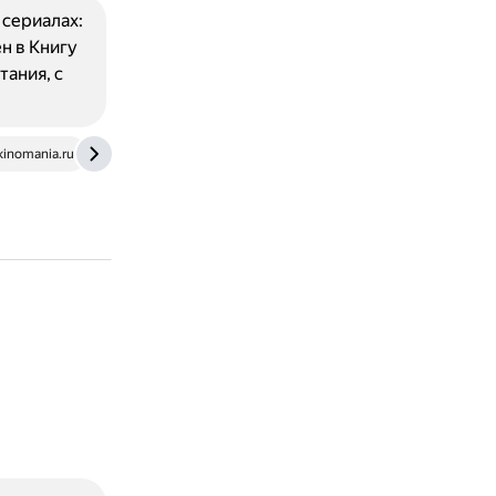
сериалах:
н в Книгу
тания, с
inomania.ru
dzen.ru