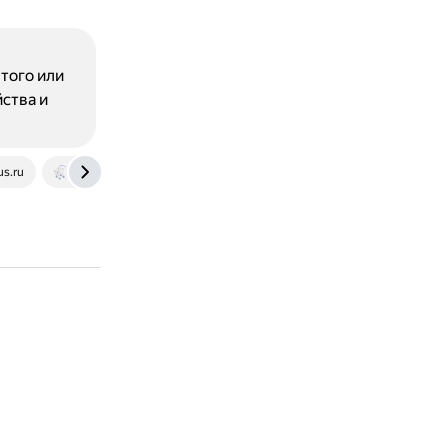
того или
ства и
us.ru
new-disser.ru