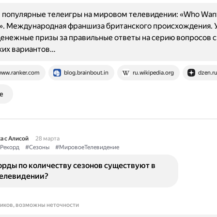
популярные телеигры на мировом телевидении: «Who Wants
e?». Международная франшиза британского происхождения. 
енежные призы за правильные ответы на серию вопросов 
ких вариантов…
ww.ranker.com
blog.brainbout.in
ru.wikipedia.org
dzen.r
е
а с Алисой
28 марта
Рекорд
#Сезоны
#МировоеТелевидение
рды по количеству сезонов существуют в
елевидении?
ников, возможны неточности