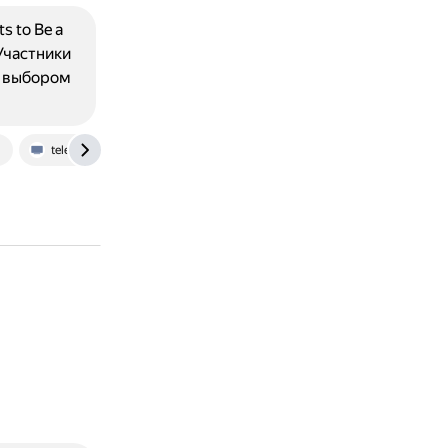
 to Be a
Участники
с выбором
u
telepedia.fandom.com