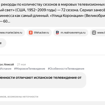
рекорды по количеству сезонов в мировых телевизионных 
й свет» (США, 1952–2009 годы) — 72 сезона. Сериал занесё
иннесса как самый длинный. «Улица Коронации» (Великобри
 — 60…
ww.marieclaire.ru
lifehacker.ru
m.realnoevremya.ru
www.k
е
а с Алисой
21 мая
Испания
#МировоеТелевидение
#ОсобенностиТелевидения
бенности отличают испанское телевидение от
ников, возможны неточности