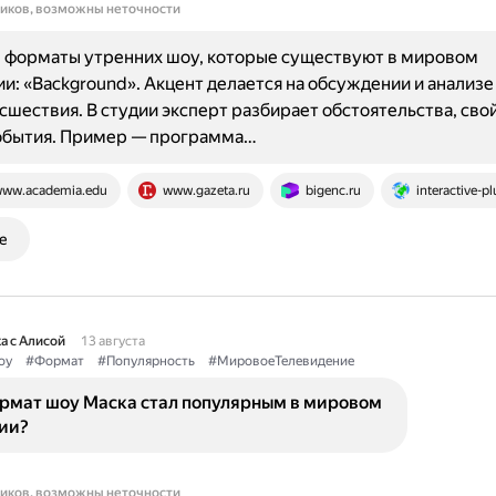
ников, возможны неточности
 форматы утренних шоу, которые существуют в мировом
и: «Background». Акцент делается на обсуждении и анализе 
сшествия. В студии эксперт разбирает обстоятельства, свой
обытия. Пример — программа…
ww.academia.edu
www.gazeta.ru
bigenc.ru
interactive-pl
е
а с Алисой
13 августа
оу
#Формат
#Популярность
#МировоеТелевидение
рмат шоу Маска стал популярным в мировом
ии?
ников, возможны неточности