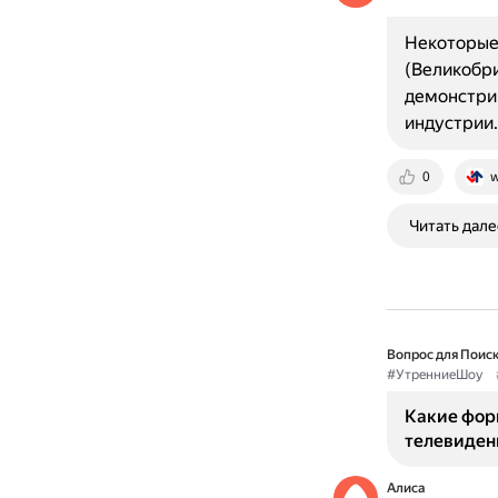
Некоторые 
(Великобри
демонстрир
индустрии.
0
w
Читать дале
Вопрос для Поиск
#УтренниеШоу
Какие фор
телевиден
Алиса