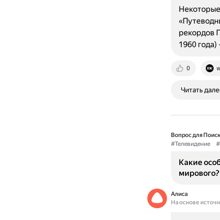
Некоторые 
«Путеводны
рекордов Г
1960 года)
0
w
Читать дале
Вопрос для Поиск
#Телевидение
#
Какие осо
мирового?
Алиса
На основе источ