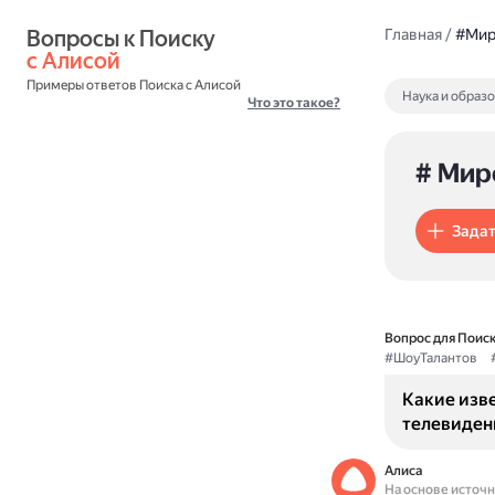
Вопросы к Поиску 
Главная
/
#Мир
с Алисой
Примеры ответов Поиска с Алисой
Наука и образ
Что это такое?
# Мир
Задат
Вопрос для Поиск
#ШоуТалантов
Какие изв
телевиден
Алиса
На основе источ