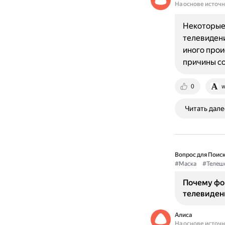
На основе источ
Некоторые
телевидени
иного прои
причины с
0
w
Читать дале
Вопрос для Поиск
#Маска
#Телеш
Почему фо
телевиден
Алиса
На основе источ