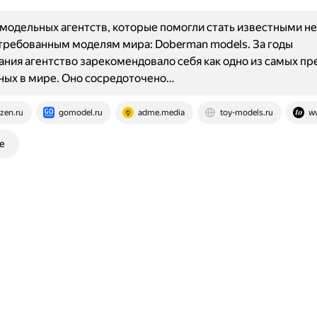
модельных агентств, которые помогли стать известными н
ребованным моделям мира: Doberman models. За годы
ния агентство зарекомендовало себя как одно из самых п
ных в мире. Оно сосредоточено…
zen.ru
gomodel.ru
adme.media
toy-models.ru
w
е