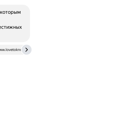
екоторым
рестижных
ww.lovetoknow.com