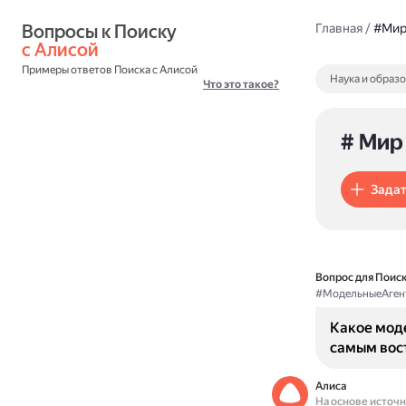
Вопросы к Поиску 
Главная
/
#Мир
с Алисой
Примеры ответов Поиска с Алисой
Наука и образ
Что это такое?
# Мир
Задат
Вопрос для Поиск
#МодельныеАген
Какое моде
самым вос
Алиса
На основе источ