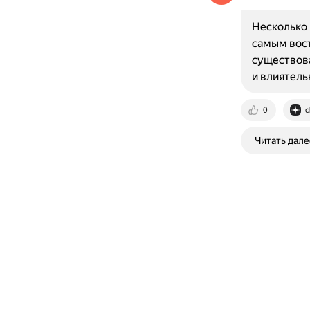
Несколько 
самым вост
существова
и влиятель
0
d
Читать дале