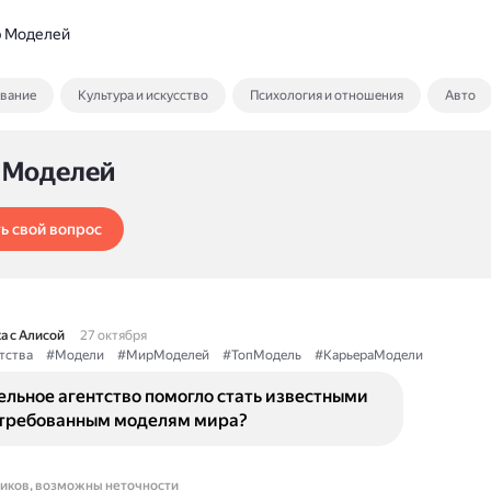
 Моделей
ование
Культура и искусство
Психология и отношения
Авто
 Моделей
ь свой вопрос
а с Алисой
27 октября
тства
#Модели
#МирМоделей
#ТопМодель
#КарьераМодели
льное агентство помогло стать известными
требованным моделям мира?
ников, возможны неточности