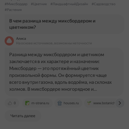
#Миксбордер
#Цветник
#ЛандшафтныйДизайн
#Садоводство
#Растения
В чем разница между миксбордером и
цветником?
Алиса
На основе источников, возможны неточности
Разница между миксбордером и цветником
заключается в их характере и назначении:
Миксбордер — это протяжённый цветник
произвольной формы. Он формируется чаще
всего внутри газона, вдоль водоёма, на склонах
холмов. В миксбордере многорядное и…
0
m-strana.ru
houses.ru
www.botanichka.ru
Читать далее