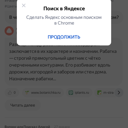
#Рабатка
#Миксбордер
#ЛандшафтныйДизайн
#Садоводство
#Цветы
#Растения
Поиск в Яндексе
В чем разница между рабаткой и миксбордером?
Сделать Яндекс основным поиском
в Сhrome
Алиса
На основе источников, возможны неточности
ПРОДОЛЖИТЬ
Разница между рабаткой и миксбордером
заключается в их характере и назначении. Рабатка
— строгий прямоугольный цветник с чётко
очерченными контурами. Его разбивают вдоль
дорожки, изгородей и заборов или стен дома.
Назначение рабатки…
0
www.botanichka.ru
iplants.ru
m-strana.ru
Читать далее
Вопрос для Поиска с Алисой
27 января