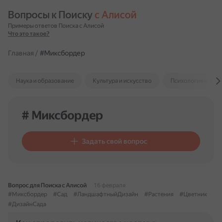
Вопросы к Поиску 
с Алисой
Примеры ответов Поиска с Алисой
Что это такое?
Главная
/
#Миксбордер
Наука и образование
Культура и искусство
Психология и отн
# Миксбордер
Задать свой вопрос
Вопрос для Поиска с Алисой
16 февраля
#Миксбордер
#Сад
#ЛандшафтныйДизайн
#Растения
#Цветник
#ДизайнСада