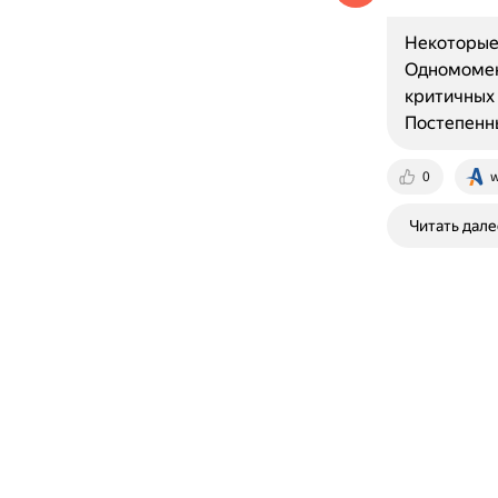
Некоторые 
Одномомент
критичных 
Постепенн
0
w
Читать дале