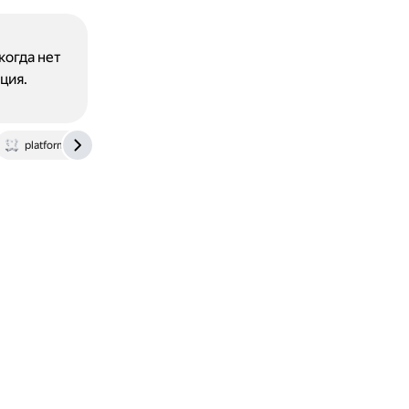
когда нет
ция.
platformv.sbertech.ru
gitverse.ru