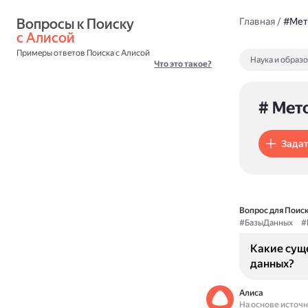
Вопросы к Поиску 
Главная
/
#Мет
с Алисой
Примеры ответов Поиска с Алисой
Наука и образ
Что это такое?
# Мет
Задат
Вопрос для Поиск
#БазыДанных
#
Какие сущ
данных?
Алиса
На основе источ