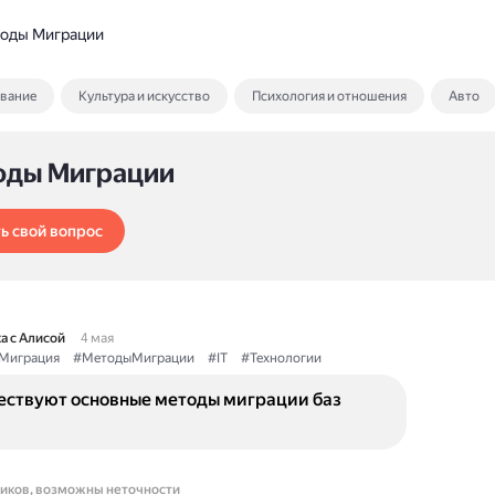
оды Миграции
ование
Культура и искусство
Психология и отношения
Авто
оды Миграции
ь свой вопрос
а с Алисой
4 мая
Миграция
#МетодыМиграции
#IT
#Технологии
ествуют основные методы миграции баз
ников, возможны неточности