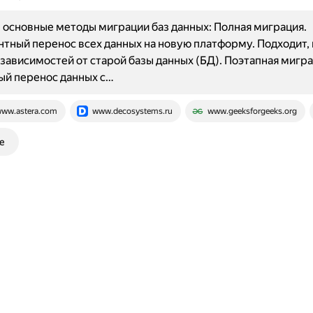
основные методы миграции баз данных: Полная миграция.
ный перенос всех данных на новую платформу. Подходит, 
зависимостей от старой базы данных (БД). Поэтапная мигра
ый перенос данных с…
ww.astera.com
www.decosystems.ru
www.geeksforgeeks.org
е