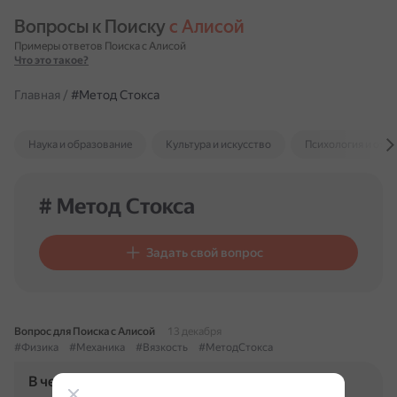
Вопросы к Поиску 
с Алисой
Примеры ответов Поиска с Алисой
Что это такое?
Главная
/
#Метод Стокса
Наука и образование
Культура и искусство
Психология и отн
# Метод Стокса
Задать свой вопрос
Вопрос для Поиска с Алисой
13 декабря
#Физика
#Механика
#Вязкость
#МетодСтокса
В чем заключается практическое применение