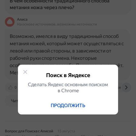
В чем особенности традиционного способа
метания ножа через плечо?
Алиса
На основе источников, возможны неточности
Возможно, имелся в виду традиционный способ
метания ножей, который может осуществляться с
левой или правой стороны, в зависимости от
рабочей руки спортсмена. Некоторые
особенности такого способа: Подготовка и расчёт.
Метающий становится в…
Поиск в Яндексе
Сделать Яндекс основным поиском
0
dzen.ru
vk.com
xn----8sbebaiic1fdseojf0dwa.
в Сhrome
Читать далее
ПРОДОЛЖИТЬ
Вопрос для Поиска с Алисой
15 августа