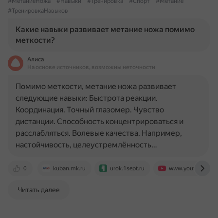
#МетаниеНожа
#Навыки
#Тренировка
#Спорт
#Метание
#ТренировкаНавыков
Какие навыки развивает метание ножа помимо
меткости?
Алиса
На основе источников, возможны неточности
Помимо меткости, метание ножа развивает
следующие навыки: Быстрота реакции.
Координация. Точный глазомер. Чувство
дистанции. Способность концентрироваться и
расслабляться. Волевые качества. Например,
настойчивость, целеустремлённость…
0
kuban.mk.ru
urok.1sept.ru
www.youtube.com
Читать далее