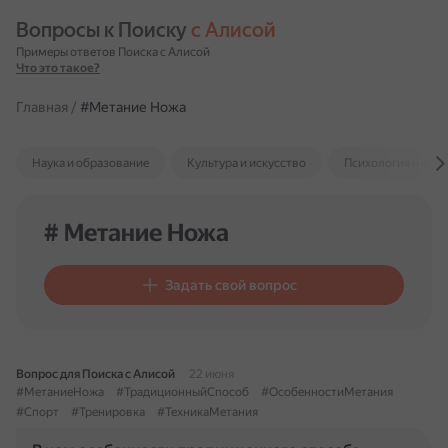
Вопросы к Поиску 
с Алисой
Примеры ответов Поиска с Алисой
Что это такое?
Главная
/
#Метание Ножа
Наука и образование
Культура и искусство
Психология и отн
# Метание Ножа
Задать свой вопрос
Вопрос для Поиска с Алисой
22 июня
#МетаниеНожа
#ТрадиционныйСпособ
#ОсобенностиМетания
#Спорт
#Тренировка
#ТехникаМетания