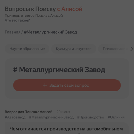
Вопросы к Поиску 
с Алисой
Примеры ответов Поиска с Алисой
Что это такое?
Главная
/
#Металлургический Завод
Наука и образование
Культура и искусство
Психология и отн
# Металлургический Завод
Задать свой вопрос
Вопрос для Поиска с Алисой
20 июня
#Автозавод
#МеталлургическийЗавод
#Производство
#Отличия
Чем отличается производство на автомобильном