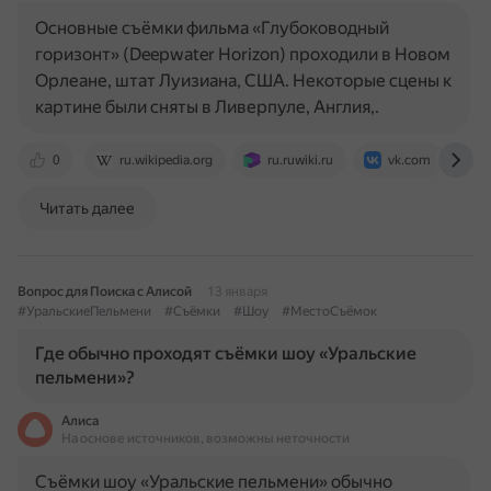
Основные съёмки фильма «Глубоководный
горизонт» (Deepwater Horizon) проходили в Новом
Орлеане, штат Луизиана, США. Некоторые сцены к
картине были сняты в Ливерпуле, Англия,.
0
ru.wikipedia.org
ru.ruwiki.ru
vk.com
Читать далее
Вопрос для Поиска с Алисой
13 января
#УральскиеПельмени
#Съёмки
#Шоу
#МестоСъёмок
Где обычно проходят съёмки шоу «Уральские
пельмени»?
Алиса
На основе источников, возможны неточности
Съёмки шоу «Уральские пельмени» обычно