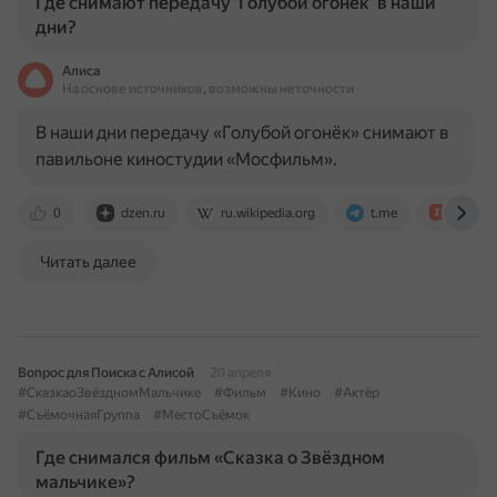
Где снимают передачу 'Голубой огонёк' в наши
дни?
Алиса
На основе источников, возможны неточности
В наши дни передачу «Голубой огонёк» снимают в
павильоне киностудии «Мосфильм».
0
dzen.ru
ru.wikipedia.org
t.me
irecom
Читать далее
Вопрос для Поиска с Алисой
20 апреля
#СказкаоЗвёздномМальчике
#Фильм
#Кино
#Актёр
#СъёмочнаяГруппа
#МестоСъёмок
Где снимался фильм «Сказка о Звёздном
мальчике»?