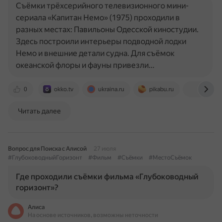
Съёмки трёхсерийного телевизионного мини-
сериала «Капитан Немо» (1975) проходили в
разных местах: Павильоны Одесской киностудии.
Здесь построили интерьеры подводной лодки
Немо и внешние детали судна. Для съёмок
океанской флоры и фауны привезли…
0
okko.tv
ukraina.ru
pikabu.ru
en.wikip
Читать далее
Вопрос для Поиска с Алисой
27 июля
#ГлубоководныйГоризонт
#Фильм
#Съёмки
#МестоСъёмок
Где проходили съёмки фильма «Глубоководный
горизонт»?
Алиса
На основе источников, возможны неточности