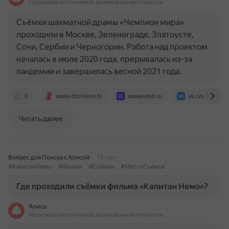
На основе источников, возможны неточности
Съёмки шахматной драмы «Чемпион мира»
проходили в Москве, Зеленограде, Златоусте,
Сочи, Сербии и Черногории. Работа над проектом
началась в июле 2020 года, прерывалась из-за
пандемии и завершилась весной 2021 года.
0
www.domkino.tv
www.vesti.ru
vk.com
Читать далее
Вопрос для Поиска с Алисой
18 мая
#КапитанНемо
#Фильм
#Съёмки
#МестоСъёмок
Где проходили съёмки фильма «Капитан Немо»?
Алиса
На основе источников, возможны неточности