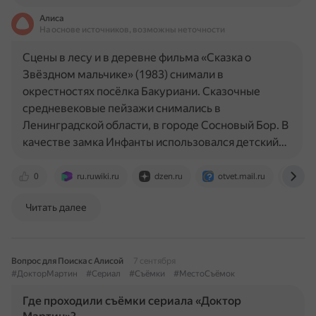
Алиса
На основе источников, возможны неточности
Сцены в лесу и в деревне фильма «Сказка о
Звёздном мальчике» (1983) снимали в
окрестностях посёлка Бакуриани. Сказочные
средневековые пейзажи снимались в
Ленинградской области, в городе Сосновый Бор. В
качестве замка Инфанты использовался детский…
0
ru.ruwiki.ru
dzen.ru
otvet.mail.ru
ugm
Читать далее
Вопрос для Поиска с Алисой
7 сентября
#ДокторМартин
#Сериал
#Съёмки
#МестоСъёмок
Где проходили съёмки сериала «Доктор