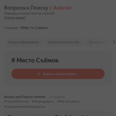
Вопросы к Поиску 
с Алисой
Примеры ответов Поиска с Алисой
Что это такое?
Главная
/
#Место Съёмок
Наука и образование
Культура и искусство
Психология и отн
# Место Съёмок
Задать свой вопрос
Вопрос для Поиска с Алисой
31 декабря
#ГолубойОгонёк
#Телепередача
#МестоСъёмок
#СовременноеТелевидение