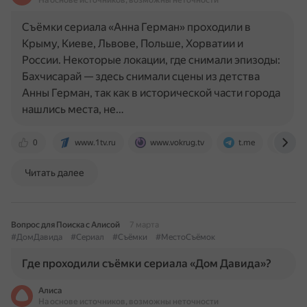
На основе источников, возможны неточности
Съёмки сериала «Анна Герман» проходили в
Крыму, Киеве, Львове, Польше, Хорватии и
России. Некоторые локации, где снимали эпизоды:
Бахчисарай — здесь снимали сцены из детства
Анны Герман, так как в исторической части города
нашлись места, не…
0
www.1tv.ru
www.vokrug.tv
t.me
www.
Читать далее
Вопрос для Поиска с Алисой
7 марта
#ДомДавида
#Сериал
#Съёмки
#МестоСъёмок
Где проходили съёмки сериала «Дом Давида»?
Алиса
На основе источников, возможны неточности