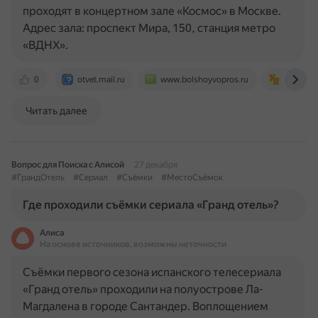
проходят в концертном зале «Космос» в Москве.
Адрес зала: проспект Мира, 150, станция метро
«ВДНХ».
0
otvet.mail.ru
www.bolshoyvopros.ru
www.ural
Читать далее
Вопрос для Поиска с Алисой
27 декабря
#ГрандОтель
#Сериал
#Съёмки
#МестоСъёмок
Где проходили съёмки сериала «Гранд отель»?
Алиса
На основе источников, возможны неточности
Съёмки первого сезона испанского телесериала
«Гранд отель» проходили на полуострове Ла-
Магдалена в городе Сантандер. Воплощением