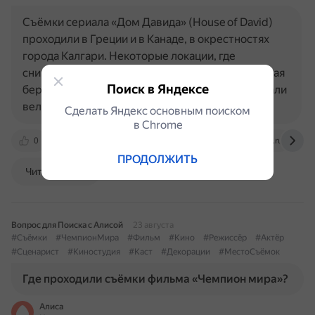
Съёмки сериала «Дом Давида» (House of David)
проходили в Греции и в Канаде, в окрестностях
города Калгари. Некоторые локации, где
снимались сцены: Сароникос, Греция. Изрезанная
Поиск в Яндексе
береговая линия и глубокие синие воды создавали
величественную…
Сделать Яндекс основным поиском
в Сhrome
0
thedirect.com
www.vokrug.tv
dzen.ru
ПРОДОЛЖИТЬ
Читать далее
Вопрос для Поиска с Алисой
23 августа
#Съёмки
#ЧемпионМира
#Фильм
#Кино
#Режиссёр
#Актёр
#Сценарист
#Киностудия
#Каст
#Декорации
#МестоСъёмок
Где проходили съёмки фильма «Чемпион мира»?
Алиса