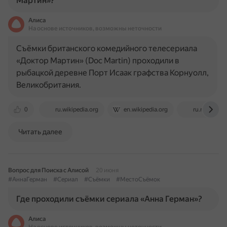
Мартин»?
Алиса
На основе источников, возможны неточности
Съёмки британского комедийного телесериала
«Доктор Мартин» (Doc Martin) проходили в
рыбацкой деревне Порт Исаак графства Корнуолл,
Великобритания.
0
ru.wikipedia.org
en.wikipedia.org
ru.ruwiki.ru
Читать далее
Вопрос для Поиска с Алисой
20 июня
#АннаГерман
#Сериал
#Съёмки
#МестоСъёмок
Где проходили съёмки сериала «Анна Герман»?
Алиса