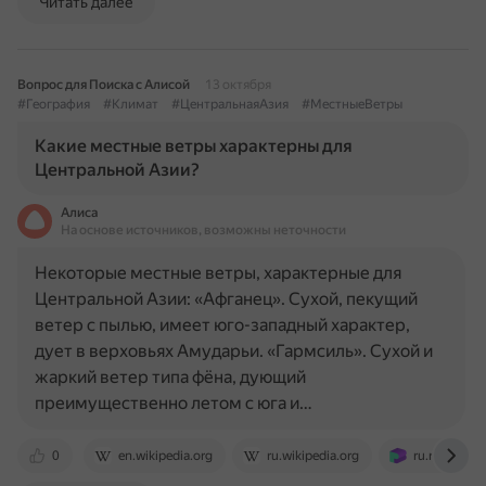
Читать далее
Вопрос для Поиска с Алисой
13 октября
#География
#Климат
#ЦентральнаяАзия
#МестныеВетры
Какие местные ветры характерны для
Центральной Азии?
Алиса
На основе источников, возможны неточности
Некоторые местные ветры, характерные для
Центральной Азии: «Афганец». Сухой, пекущий
ветер с пылью, имеет юго-западный характер,
дует в верховьях Амударьи. «Гармсиль». Сухой и
жаркий ветер типа фёна, дующий
преимущественно летом с юга и…
0
en.wikipedia.org
ru.wikipedia.org
ru.ruwiki.ru