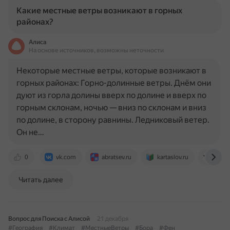
Какие местные ветры возникают в горных
районах?
Алиса
На основе источников, возможны неточности
Некоторые местные ветры, которые возникают в
горных районах: Горно-долинные ветры. Днём они
дуют из горла долины вверх по долине и вверх по
горным склонам, ночью — вниз по склонам и вниз
по долине, в сторону равнины. Ледниковый ветер.
Он не…
0
vk.com
abratsev.ru
kartaslov.ru
ru.wi
Читать далее
Вопрос для Поиска с Алисой
21 декабря
#География
#Климат
#МестныеВетры
#Бора
#Фен