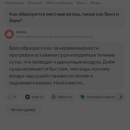
#География
#Климат
#МестныеВетры
#Бриз
#Бора
Как образуются местные ветры, такие как бриз и
бора?
Алиса
На основе источников, возможны неточности
Бриз образуется из-за неравномерности
прогрева и остывания суши и водоёма в течение
суток, что приводит к циркуляции воздуха. Днём
суша нагревается быстрее, чем вода, поэтому
воздух над сушей становится теплее и
поднимается вверх. На его место…
0
dzen.ru
ballion.ru
samvguvt.livejournal.com
Читать далее