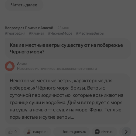
Читать далее
Вопрос для Поиска с Алисой
23 мая
#География
#Климат
#ЧерноеМоре
#МестныеВетры
Какие местные ветры существуют на побережье
Черного моря?
Алиса
На основе источников, возможны неточности
Некоторые местные ветры, характерные для
побережья Чёрного моря: Бризы. Ветры с
суточной периодичностью, которые возникают на
границе суши и водоёма. Днём ветер дует с моря
на сушу, а ночью — с суши на море. Фены. Тёплые
порывистые и сухие ветры…
0
naupri.ru
forum.guns.ru
dzen.ru
elib