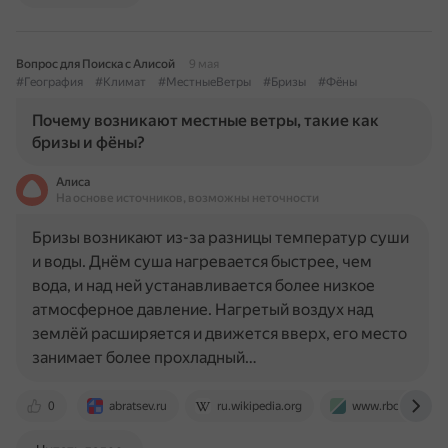
Вопрос для Поиска с Алисой
9 мая
#География
#Климат
#МестныеВетры
#Бризы
#Фёны
Почему возникают местные ветры, такие как
бризы и фёны?
Алиса
На основе источников, возможны неточности
Бризы возникают из-за разницы температур суши
и воды. Днём суша нагревается быстрее, чем
вода, и над ней устанавливается более низкое
атмосферное давление. Нагретый воздух над
землёй расширяется и движется вверх, его место
занимает более прохладный…
0
abratsev.ru
ru.wikipedia.org
www.rbc.ru