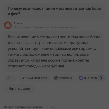
Почему возникают такие местные ветры как бора
и фен?
Алиса
На основе источников, возможны неточности
Возникновение местных ветров, в том числе боры
и фёна, связано с разностью температурных
условий над крупными водоёмами или горами, а
также с расположением горных долин. Бора
образуется, когда невысокие горные хребты
отделяют холодный воздух над…
0
ru.wikipedia.org
yandex.ru
quizlet.com
Читать далее
Вопрос для Поиска с Алисой
13 мая