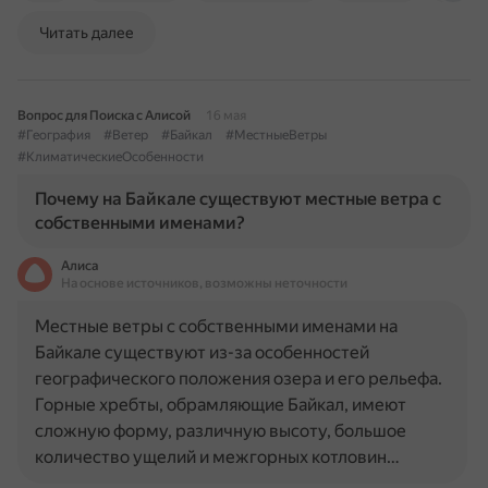
Читать далее
Вопрос для Поиска с Алисой
16 мая
#География
#Ветер
#Байкал
#МестныеВетры
#КлиматическиеОсобенности
Почему на Байкале существуют местные ветра с
собственными именами?
Алиса
На основе источников, возможны неточности
Местные ветры с собственными именами на
Байкале существуют из-за особенностей
географического положения озера и его рельефа.
Горные хребты, обрамляющие Байкал, имеют
сложную форму, различную высоту, большое
количество ущелий и межгорных котловин…