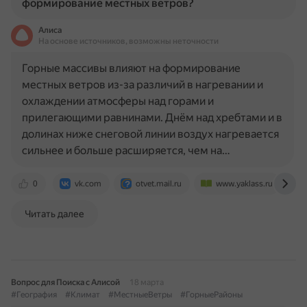
формирование местных ветров?
Алиса
На основе источников, возможны неточности
Горные массивы влияют на формирование
местных ветров из-за различий в нагревании и
охлаждении атмосферы над горами и
прилегающими равнинами. Днём над хребтами и в
долинах ниже снеговой линии воздух нагревается
сильнее и больше расширяется, чем на…
0
vk.com
otvet.mail.ru
www.yaklass.ru
Читать далее
Вопрос для Поиска с Алисой
18 марта
#География
#Климат
#МестныеВетры
#ГорныеРайоны