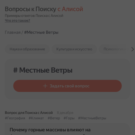
Вопросы к Поиску 
с Алисой
Примеры ответов Поиска с Алисой
Что это такое?
Главная
/
#Местные Ветры
Наука и образование
Культура и искусство
Психология и отн
# Местные Ветры
Задать свой вопрос
Вопрос для Поиска с Алисой
8 декабря
#География
#Климат
#Ветер
#Горы
#МестныеВетры
Почему горные массивы влияют на