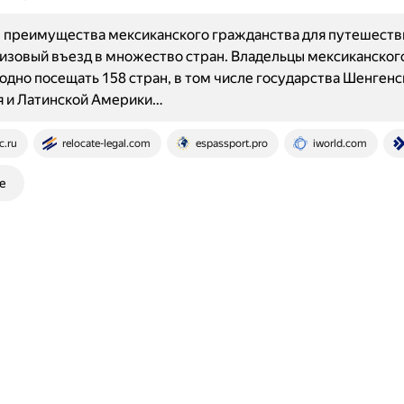
 преимущества мексиканского гражданства для путешеств
изовый въезд в множество стран. Владельцы мексиканског
одно посещать 158 стран, в том числе государства Шенгенс
я и Латинской Америки…
c.ru
relocate-legal.com
espassport.pro
iworld.com
е