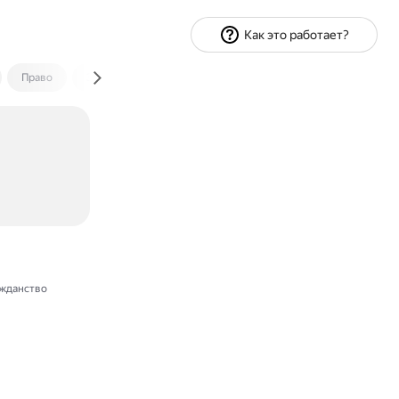
Как это работает?
Право
Экономика и финансы
Путешествия
Спорт
жданство