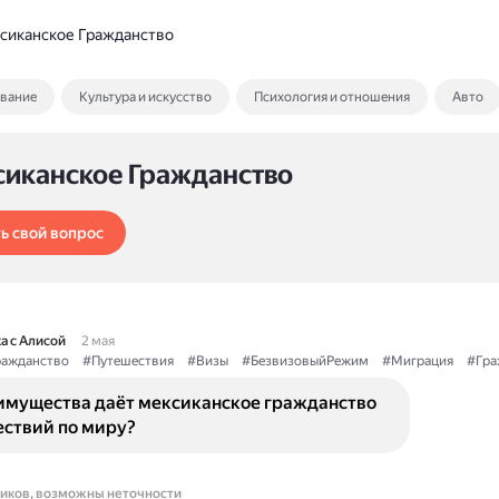
сиканское Гражданство
ование
Культура и искусство
Психология и отношения
Авто
сиканское Гражданство
ь свой вопрос
а с Алисой
2 мая
ражданство
#Путешествия
#Визы
#БезвизовыйРежим
#Миграция
#Гра
имущества даёт мексиканское гражданство
ествий по миру?
ников, возможны неточности