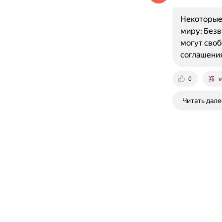
Некоторые
миру: Безв
могут своб
соглашени
0
v
Читать дале