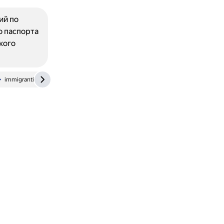
ий по
о паспорта
кого
immigrantinvest.com