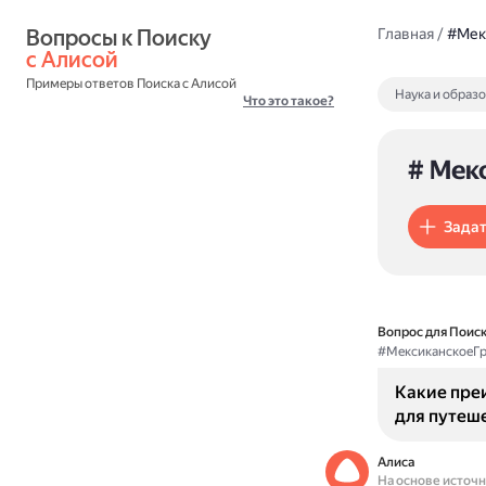
Вопросы к Поиску 
Главная
/
#Мек
с Алисой
Примеры ответов Поиска с Алисой
Наука и образ
Что это такое?
# Мек
Задат
Вопрос для Поиск
#МексиканскоеГ
Какие пре
для путеш
Алиса
На основе источ