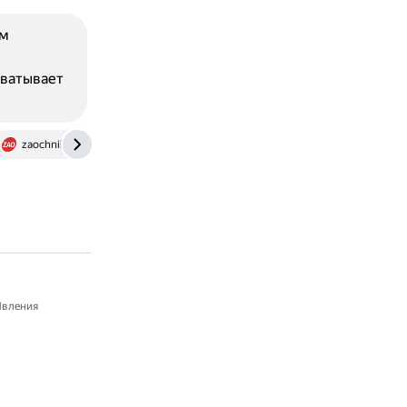
ом
хватывает
zaochnik-com.com
вления