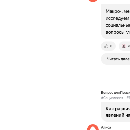
Макро-, ме
исследуемы
социальные
вопросы гл
0
v
Читать дале
Вопрос для Поиск
#Социология
#
Как разли
явлений на
Алиса