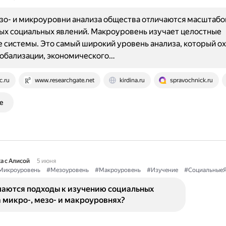
зо- и микроуровни анализа общества отличаются масштаб
х социальных явлений. Макроуровень изучает целостные
 системы. Это самый широкий уровень анализа, который о
обализации, экономического…
c.ru
www.researchgate.net
kirdina.ru
spravochnick.ru
е
а с Алисой
5 июня
Микроуровень
#Мезоуровень
#Макроуровень
#Изучение
#СоциальныеЯ
чаются подходы к изучению социальных
 микро-, мезо- и макроуровнях?