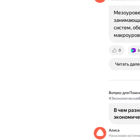
Мезоуровен
занимающи
систем, об
макроуров
0
b
Читать дале
Вопрос для Поиск
#ЭкономическаяБ
В чем раз
экономиче
Алиса
На основе источ