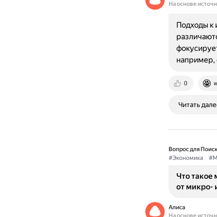
На основе источ
Подходы к 
различаютс
фокусируе
например,
0
w
Читать дале
Вопрос для Поиск
#Экономика
#М
Что такое 
от микро-
Алиса
На основе источ