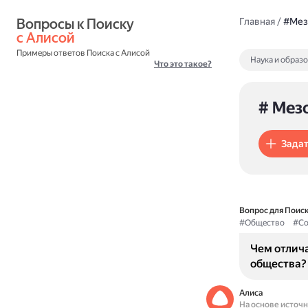
Вопросы к Поиску 
Главная
/
#Мез
с Алисой
Примеры ответов Поиска с Алисой
Наука и образ
Что это такое?
# Мез
Задат
Вопрос для Поиск
#Общество
#Со
Чем отлич
общества?
Алиса
На основе источ