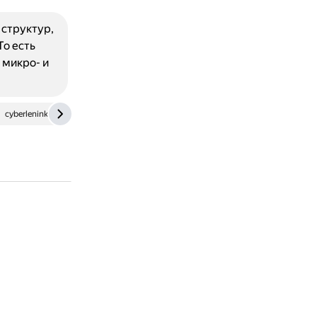
 структур,
о есть
 микро- и
cyberleninka.ru