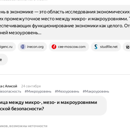
ь в экономике — это область исследования экономических
х промежуточное место между микро- и макроуровнями. Т
еспечивающих функционирование экономики как целого. От
ней мезоуровень…
igenc.ru
inecon.org
cee-moscow.com
studfile.net
е
а с Алисой
24 сентября
езопасность
#Микроуровень
#Мезоуровень
#Макроуровень
ница между микро-, мезо- и макроуровнями
ской безопасности?
ников, возможны неточности