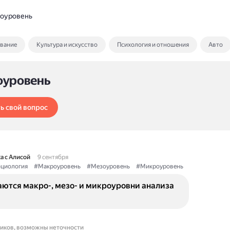
оуровень
ование
Культура и искусство
Психология и отношения
Авто
оуровень
ь свой вопрос
а с Алисой
9 сентября
циология
#Макроуровень
#Мезоуровень
#Микроуровень
аются макро-, мезо- и микроуровни анализа
ников, возможны неточности