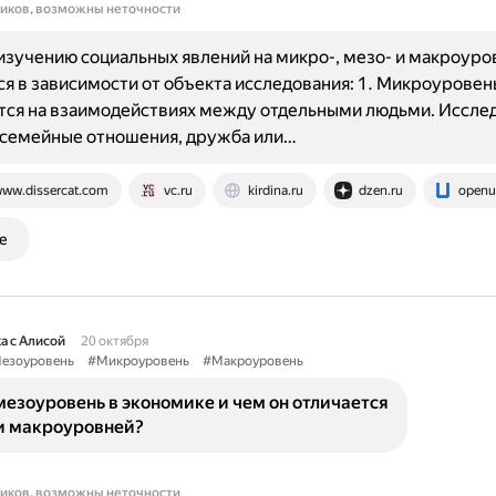
ников, возможны неточности
изучению социальных явлений на микро-, мезо- и макроуро
я в зависимости от объекта исследования: 1. Микроуровен
тся на взаимодействиях между отдельными людьми. Иссле
 семейные отношения, дружба или…
ww.dissercat.com
vc.ru
kirdina.ru
dzen.ru
openu
е
а с Алисой
20 октября
езоуровень
#Микроуровень
#Макроуровень
мезоуровень в экономике и чем он отличается
 и макроуровней?
ников, возможны неточности