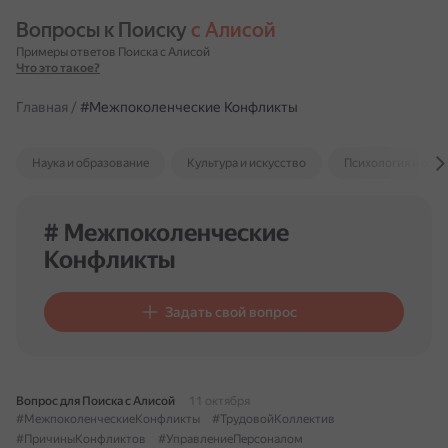
Вопросы к Поиску 
с Алисой
Примеры ответов Поиска с Алисой
Что это такое?
Главная
/
#Межпоколенческие Конфликты
Наука и образование
Культура и искусство
Психология и отн
# Межпоколенческие
Конфликты
Задать свой вопрос
Вопрос для Поиска с Алисой
11 октября
#МежпоколенческиеКонфликты
#ТрудовойКоллектив
#ПричиныКонфликтов
#УправлениеПерсоналом