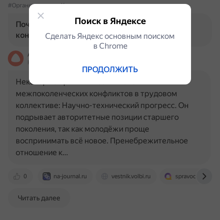
#ОрганизационнаяКультура
Поиск в Яндексе
Почему возникают межпоколенческие
конфликты в трудовом коллективе?
Сделать Яндекс основным поиском
в Сhrome
Алиса
На основе источников, возможны неточности
ПРОДОЛЖИТЬ
Некоторые причины возникновения
межпоколенческих конфликтов в трудовом
коллективе: Научно-технический прогресс. Он
подрывает авторитетные позиции старшего
поколения, так как молодёжи проще
воспринимать всё новое. Пренебрежительное
отношение к…
0
na-journal.ru
vestnik.volbi.ru
spravochnick.ru
Читать далее