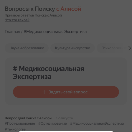
Вопросы к Поиску 
с Алисой
Примеры ответов Поиска с Алисой
Что это такое?
Главная
/
#Медикосоциальная Экспертиза
Наука и образование
Культура и искусство
Психология и отн
# Медикосоциальная
Экспертиза
Задать свой вопрос
Вопрос для Поиска с Алисой
12 августа
#Протезирование
#Ортезирование
#МедикосоциальнаяЭкспертиза
#Технологии