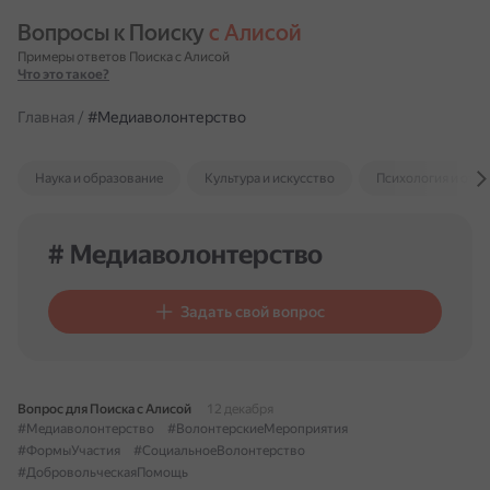
Вопросы к Поиску 
с Алисой
Примеры ответов Поиска с Алисой
Что это такое?
Главная
/
#Медиаволонтерство
Наука и образование
Культура и искусство
Психология и отн
# Медиаволонтерство
Задать свой вопрос
Вопрос для Поиска с Алисой
12 декабря
#Медиаволонтерство
#ВолонтерскиеМероприятия
#ФормыУчастия
#СоциальноеВолонтерство
#ДобровольческаяПомощь