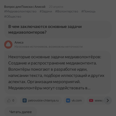
Вопрос для Поиска с Алисой
20 апреля
#Медиаволонтерство
#Задачи
#Волонтерство
#Помощь
#Общество
В чем заключаются основные задачи
медиаволонтеров?
Алиса
На основе источников, возможны неточности
Некоторые основные задачи медиаволонтёров:
Создание и распространение медиаконтента.
Волонтёры помогают в разработке идеи,
написании текста, подборе иллюстраций и других
аспектах. Организация мероприятий.
Медиаволонтёры могут содействовать в…
0
petrovskie-chteniya.ru
vk.com
www.youtube.
Читать далее