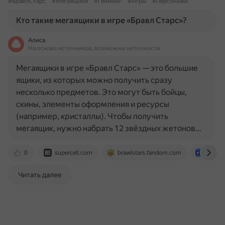
#БравлСтарс
#Мегаящики
#Гейминг
#Игры
#Персонажи
Кто такие мегаящики в игре «Бравл Старс»?
Алиса
На основе источников, возможны неточности
Мегаящики в игре «Бравл Старс» — это большие
ящики, из которых можно получить сразу
несколько предметов. Это могут быть бойцы,
скины, элементы оформления и ресурсы
(например, кристаллы). Чтобы получить
мегаящик, нужно набрать 12 звёздных жетонов…
0
supercell.com
brawlstars.fandom.com
media.
Читать далее