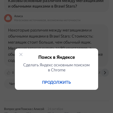
Каковы основные различия между мегаящиками
и обычными ящиками в Brawl Stars?
Алиса
На основе источников, возможны неточности
Некоторые различия между мегаящиками и
обычными ящиками в Brawl Stars: Стоимость:
мегаящик стоит больше, чем обычный ящик.
Мегаящик можно купить за 80 кристаллов, а
обычный — за 10. Количество наград: в мегаящике
Поиск в Яндексе
содержится больше предметов, чем…
Сделать Яндекс основным поиском
в Сhrome
0
vkplay.ru
cyber.sports.ru
brawlstars.fandom.
ПРОДОЛЖИТЬ
Читать далее
Вопрос для Поиска с Алисой
24 октября