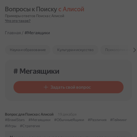
Вопросы к Поиску 
с Алисой
Примеры ответов Поиска с Алисой
Что это такое?
Главная
/
#Мегаящики
Наука и образование
Культура и искусство
Психология и отн
# Мегаящики
Задать свой вопрос
Вопрос для Поиска с Алисой
19 декабря
#BrawlStars
#Мегаящики
#ОбычныеЯщики
#Различия
#Гейминг
#Игры
#Стратегия