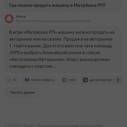
Где можно продать машину в Матрёшка РП?
Алиса
На основе источников, возможны неточности
В игре «Матрёшка РП» машину можно продать на
авторынке или на свалке. Продажа на авторынке:
1. Найти рынок. Для этого ввести в чате команду
/GPS и выбрать ближайший рынок в списке
«Автосалоны/Авторынки». Класс рынка должен
совпадать с классом…
0
forum.matrp.ru
t.me
gamecodecity.com
Читать далее
© 2026 ООО «Яндекс»
Пользовательское соглашение
Связаться с нами