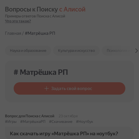
Вопросы к Поиску 
с Алисой
Примеры ответов Поиска с Алисой
Что это такое?
Главная
/
#Матрёшка РП
Наука и образование
Культура и искусство
Психология и отн
# Матрёшка РП
Задать свой вопрос
Вопрос для Поиска с Алисой
23 октября
#Игры
#МатрёшкаРП
#Скачивание
#Ноутбук
Как скачать игру «Матрёшка РП» на ноутбук?