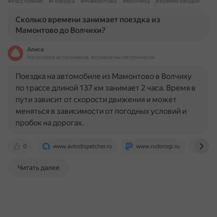
#Расстояние
#Поездка
#Мамонтово
#Волчиха
#ВремяПоездки
Сколько времени занимает поездка из
Мамонтово до Волчихи?
Алиса
На основе источников, возможны неточности
Поездка на автомобиле из Мамонтово в Волчиху
по трассе длиной 137 км занимает 2 часа. Время в
пути зависит от скорости движения и может
меняться в зависимости от погодных условий и
пробок на дорогах.
0
www.avtodispetcher.ru
www.rudorogi.ru
pere
Читать далее