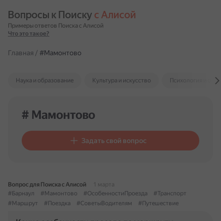
Вопросы к Поиску 
с Алисой
Примеры ответов Поиска с Алисой
Что это такое?
Главная
/
#Мамонтово
Наука и образование
Культура и искусство
Психология и отн
# Мамонтово
Задать свой вопрос
Вопрос для Поиска с Алисой
1 марта
#Барнаул
#Мамонтово
#ОсобенностиПроезда
#Транспорт
#Маршрут
#Поездка
#СоветыВодителям
#Путешествие