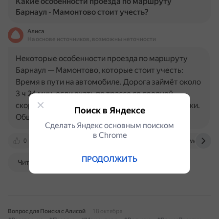
Какие особенности проезда по маршруту
Барнаул - Мамонтово стоит учесть?
Алиса
На основе источников, возможны неточности
Некоторые особенности проезда по маршруту
Барнаул — Мамонтово, которые стоит учесть:
Время в пути на автомобиле. Дорога займёт около
3 ч 24 мин, если ехать по трассе со средней
скоростью около 70 км/ч без остановок. Заправки.
Поиск в Яндексе
Общее количество…
Сделать Яндекс основным поиском
в Сhrome
0
travelask.ru
www.avtovokzaly.ru
www.rudorogi
ПРОДОЛЖИТЬ
Читать далее
Вопрос для Поиска с Алисой
18 октября