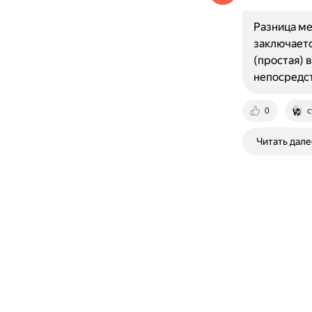
Разница ме
заключаетс
(простая) 
непосредс
0
c
Читать дале