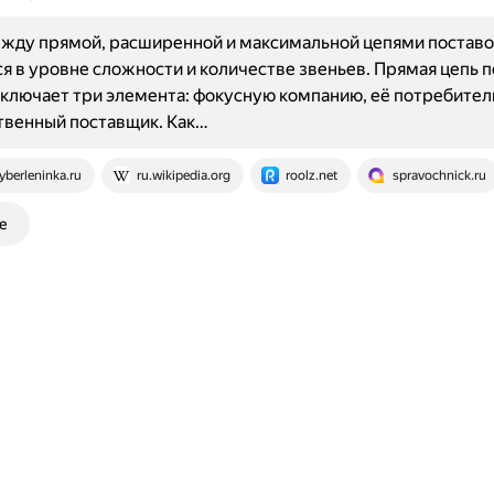
жду прямой, расширенной и максимальной цепями поставо
я в уровне сложности и количестве звеньев. Прямая цепь 
включает три элемента: фокусную компанию, её потребител
твенный поставщик. Как…
yberleninka.ru
ru.wikipedia.org
roolz.net
spravochnick.ru
е