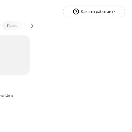
Как это работает?
Право
Экономика и финансы
Путешествия
Спорт
наяЦепь