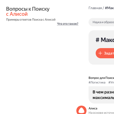
Вопросы к Поиску 
Главная
/
#Мак
с Алисой
Примеры ответов Поиска с Алисой
Наука и образ
Что это такое?
# Мак
Задат
Вопрос для Поиск
#Логистика
#Уп
В чем раз
максималь
Алиса
На основе источ