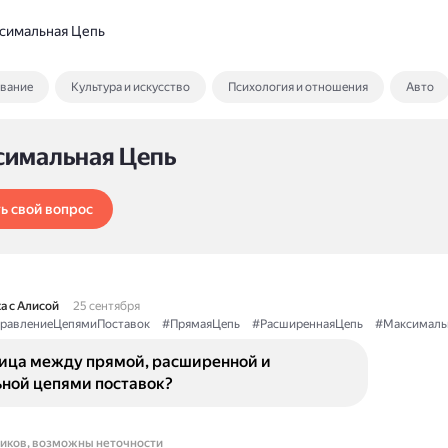
симальная Цепь
ование
Культура и искусство
Психология и отношения
Авто
симальная Цепь
ь свой вопрос
а с Алисой
25 сентября
равлениеЦепямиПоставок
#ПрямаяЦепь
#РасширеннаяЦепь
#Максималь
ница между прямой, расширенной и
ной цепями поставок?
ников, возможны неточности