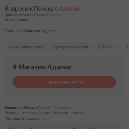
Вопросы к Поиску 
с Алисой
Примеры ответов Поиска с Алисой
Что это такое?
Главная
/
#Магазин Адамас
Наука и образование
Культура и искусство
Психология и отн
# Магазин Адамас
Задать свой вопрос
Вопрос для Поиска с Алисой
22 ноября
#Бонусы
#МагазинАдамас
#Скидки
#Акции
#ВыгодныеПредложения