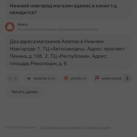
Нижний новгород магазин адамас в каких т.ц
находится?
Алиса
На основе источников, возможны неточности
Два адреса магазинов Adamas в Нижнем
Новгороде: 1. ТЦ «Автозаводец». Адрес: проспект
Ленина, д. 108. 2. ТЦ «Республика». Адрес:
площадь Революции, д. 9.
0
www.be-in.ru
yandex.ru
www.respublika-nn.r
Читать далее
© 2026 ООО «Яндекс»
Пользовательское соглашение
Связаться с нами