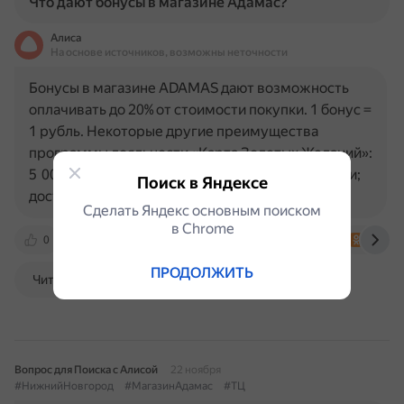
Что дают бонусы в магазине Адамас?
Алиса
На основе источников, возможны неточности
Бонусы в магазине ADAMAS дают возможность
оплачивать до 20% от стоимости покупки. 1 бонус =
1 рубль. Некоторые другие преимущества
программы лояльности «Карта Золотых Желаний»:
5 000 приветственных бонусов при регистрации;
Поиск в Яндексе
доступ к персональным…
Сделать Яндекс основным поиском
в Сhrome
0
adamas.ru
koshelek.app
t.me
m.ok.r
ПРОДОЛЖИТЬ
Читать далее
Вопрос для Поиска с Алисой
22 ноября
#НижнийНовгород
#МагазинАдамас
#ТЦ