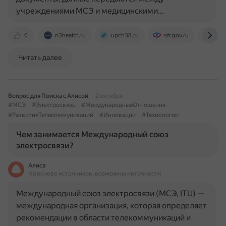
учреждениями МСЭ и медицинскими…
0
n3health.ru
upch38.ru
sfr.gov.ru
zhit
Читать далее
Вопрос для Поиска с Алисой
2 октября
#МСЭ
#Электросвязь
#МеждународныеОтношения
#РазвитиеТелекоммуникаций
#Инновации
#Технологии
Чем занимается Международный союз
электросвязи?
Алиса
На основе источников, возможны неточности
Международный союз электросвязи (МСЭ, ITU) —
международная организация, которая определяет
рекомендации в области телекоммуникаций и