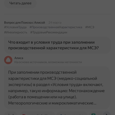
Читать далее
Вопрос для Поиска с Алисой
24 марта
#УсловияТруда
#ПроизводственнаяХарактеристика
#МСЭ
#Инвалидность
#ТрудовыеРекомендации
Что входит в условия труда при заполнении
производственной характеристики для МСЭ?
Алиса
На основе источников, возможны неточности
При заполнении производственной
характеристики для МСЭ (медико-социальной
экспертизы) в раздел «Условия труда» включают,
например, такую информацию: Местонахождение
(работа в помещении или на улице).
Метеорологические и микроклиматические…