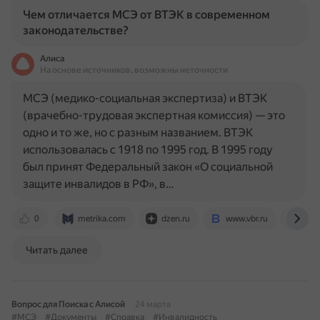
Чем отличается МСЭ от ВТЭК в современном
законодательстве?
Алиса
На основе источников, возможны неточности
МСЭ (медико-социальная экспертиза) и ВТЭК
(врачебно-трудовая экспертная комиссия) — это
одно и то же, но с разным названием. ВТЭК
использовалась с 1918 по 1995 год. В 1995 году
был принят Федеральный закон «О социальной
защите инвалидов в РФ», в…
0
metrika.com
dzen.ru
www.vbr.ru
otve
Читать далее
Вопрос для Поиска с Алисой
24 марта
#МСЭ
#Документы
#Справка
#Инвалидность