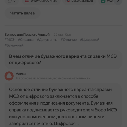
0
www.glavbukh.ru
base.garant.ru
www.trudohr
Читать далее
Вопрос для Поиска с Алисой
22 октября
#МСЭ
#Справка
#Документы
#Отличие
#Цифровой
#Бумажный
В чем отличие бумажного варианта справки МСЭ
от цифрового?
Алиса
На основе источников, возможны неточности
Основное отличие бумажного варианта справки
МСЭ от цифрового заключается в способе
оформления и подписания документа. Бумажная
справка подписывается руководителем бюро МСЭ
или уполномоченным должностным лицом и
заверяется печатью. Цифровая…