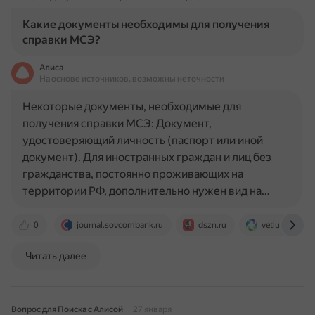
Какие документы необходимы для получения
справки МСЭ?
Алиса
На основе источников, возможны неточности
Некоторые документы, необходимые для
получения справки МСЭ: Документ,
удостоверяющий личность (паспорт или иной
документ). Для иностранных граждан и лиц без
гражданства, постоянно проживающих на
территории РФ, дополнительно нужен вид на…
0
journal.sovcombank.ru
dszn.ru
vetluga-crb.m
Читать далее
Вопрос для Поиска с Алисой
27 января