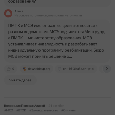
образования?
Алиса
На основе источников, возможны неточности
ПМПК и МСЭ имеют разные цели и относятся к
разным ведомствам. МСЭ подчиняется Минтруду,
а ПМПК — министерству образования. МСЭ
устанавливает инвалидность и разрабатывает
индивидуальную программу реабилитации. Бюро
МСЭ может принять решение о…
0
downsideup.org
xn--16-3lca8a.xn--p1ai
uo-se
Читать далее
Вопрос для Поиска с Алисой
24 октября
#МСЭ
#ВТЭК
#Законодательство
#Отличия