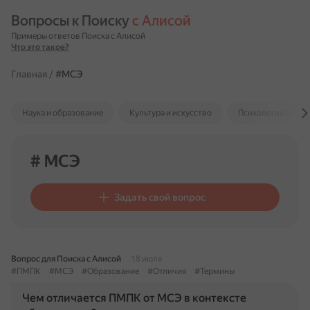
Вопросы к Поиску 
с Алисой
Примеры ответов Поиска с Алисой
Что это такое?
Главная
/
#МСЭ
Наука и образование
Культура и искусство
Психология и отн
# МСЭ
Задать свой вопрос
Вопрос для Поиска с Алисой
18 июля
#ПМПК
#МСЭ
#Образование
#Отличия
#Термины
Чем отличается ПМПК от МСЭ в контексте