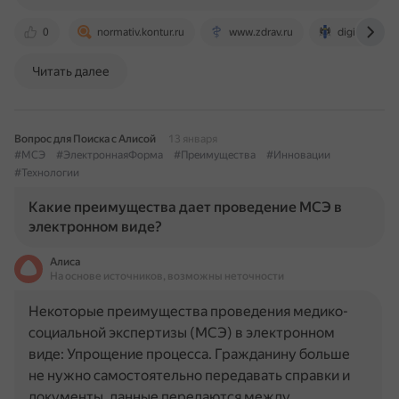
0
normativ.kontur.ru
www.zdrav.ru
digit.nso.ru
Читать далее
Вопрос для Поиска с Алисой
13 января
#МСЭ
#ЭлектроннаяФорма
#Преимущества
#Инновации
#Технологии
Какие преимущества дает проведение МСЭ в
электронном виде?
Алиса
На основе источников, возможны неточности
Некоторые преимущества проведения медико-
социальной экспертизы (МСЭ) в электронном
виде: Упрощение процесса. Гражданину больше
не нужно самостоятельно передавать справки и
документы, данные передаются между