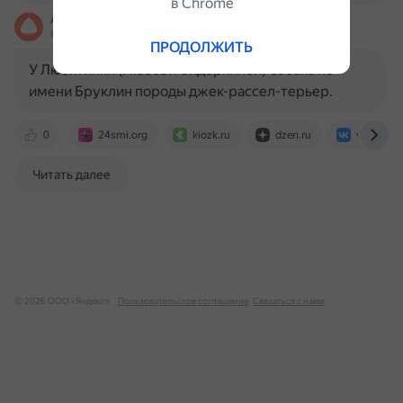
в Сhrome
Алиса
На основе источников, возможны неточности
ПРОДОЛЖИТЬ
У Любятинки (Любови Сидоркиной) собака по
имени Бруклин породы джек-рассел-терьер.
0
24smi.org
kiozk.ru
dzen.ru
vk.com
Читать далее
© 2026 ООО «Яндекс»
Пользовательское соглашение
Связаться с нами