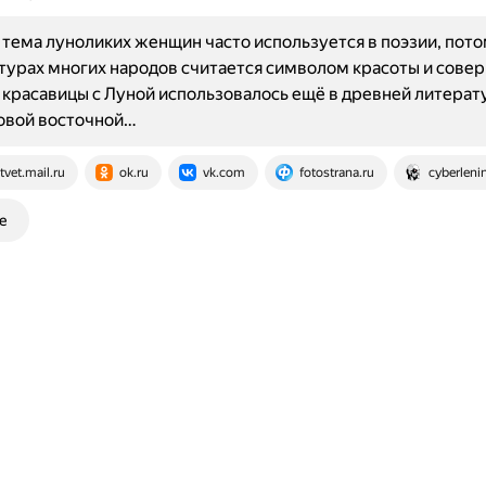
тема луноликих женщин часто используется в поэзии, пото
ьтурах многих народов считается символом красоты и сове
красавицы с Луной использовалось ещё в древней литерату
овой восточной…
tvet.mail.ru
ok.ru
vk.com
fotostrana.ru
cyberleni
е