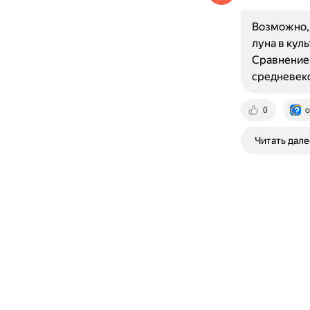
Возможно, 
луна в кул
Сравнение 
средневек
0
o
Читать дале