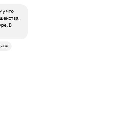
му что
ршенства.
ре. В
nka.ru