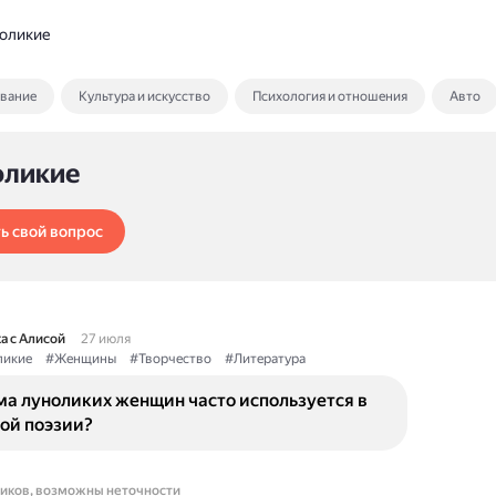
оликие
ование
Культура и искусство
Психология и отношения
Авто
оликие
ь свой вопрос
а с Алисой
27 июля
ликие
#Женщины
#Творчество
#Литература
ма луноликих женщин часто используется в
ой поэзии?
ников, возможны неточности