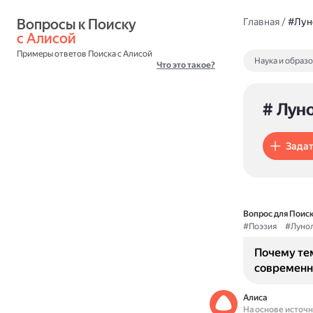
Вопросы к Поиску 
Главная
/
#Лун
с Алисой
Примеры ответов Поиска с Алисой
Наука и образ
Что это такое?
# Лун
Задат
Вопрос для Поиск
#Поэзия
#Луно
Почему те
современн
Алиса
На основе источ