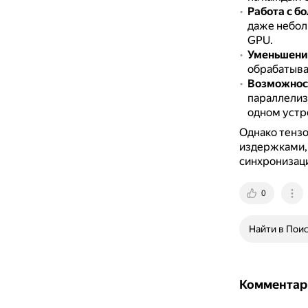
Работа с 
даже небол
GPU.
Уменьшени
обрабатыва
Возможност
параллелиз
одном устр
Однако тенз
издержками, 
синхронизаци
0
Найти в Пои
Комментар