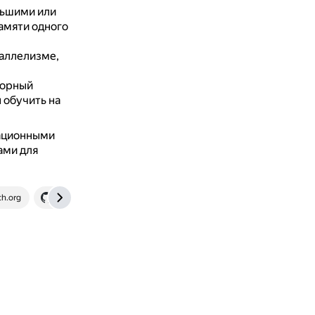
ольшими или
амяти одного
аллелизме,
зорный
 обучить на
ационными
ами для
ch.org
github.com