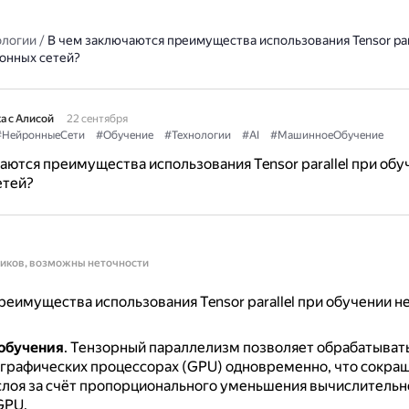
ологии
/
В чем заключаются преимущества использования Tensor para
онных сетей?
а с Алисой
22 сентября
#НейронныеСети
#Обучение
#Технологии
#AI
#МашинноеОбучение
аются преимущества использования Tensor parallel при обу
етей?
ников, возможны неточности
еимущества использования Tensor parallel при обучении 
обучения
.
Тензорный параллелизм позволяет обрабатывать
 графических процессорах (GPU) одновременно, что сокра
слоя за счёт пропорционального уменьшения вычислительн
GPU.