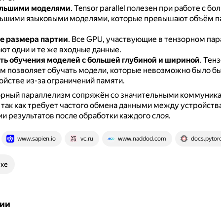
большими моделями
.
Tensor parallel полезен при работе с б
ьшими языковыми моделями, которые превышают объём п
е размера партии
.
Все GPU, участвующие в тензорном пар
ют одни и те же входные данные.
ь обучения моделей с большей глубиной и шириной
.
Тен
м позволяет обучать модели, которые невозможно было бы
ойстве из-за ограничений памяти.
орный параллелизм сопряжён со значительными коммуник
так как требует частого обмена данными между устройств
и результатов после обработки каждого слоя.
www.sapien.io
vc.ru
www.naddod.com
docs.pytor
ске
ии