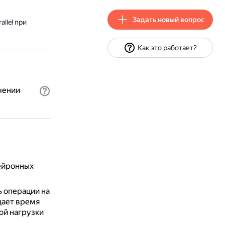
Задать новый вопрос
llel при
Как это работает?
чении
нейронных
 операции на
щает время
ой нагрузки