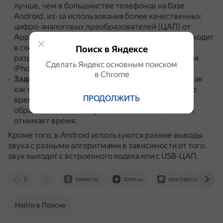
лучше, чем в большинстве телефонов на базе
Android, из-за использования более качественных
цифро-аналоговых преобразователей (ЦАП) от
Apple.
В большинстве телефонов Android ЦАП входит
в состав процессора, а в iOS компания Apple
Поиск в Яндексе
разрабатывает собственные ЦАП специально для
Сделать Яндекс основным поиском
iPhone.
в Сhrome
Задержка обработки звука
.
В iOS она меньше, так
как приложения пишутся на нативном языке, в то
ПРОДОЛЖИТЬ
время как в Android всё пишется на Java и
обрабатывается виртуальной машиной, которая
отнимает время.
Кроме того, в Android используются разные выводы
звука с разными алгоритмами в зависимости от того,
звук выходит с встроенного кодека или с USB-ЦАП.
0
stereo.ru
dzen.ru
qna.habr.com
Найти в Поиске