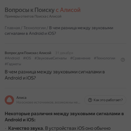
Вопросы к Поиску 
с Алисой
Примеры ответов Поиска с Алисой
Главная
/
Технологии
/
В чем разница между звуковыми
сигналами в Android и iOS?
Вопрос для Поиска с Алисой
31 декабря
#Android
#IOS
#ЗвуковыеСигналы
#Сравнение
#Технологии
#Гаджеты
В чем разница между звуковыми сигналами в
Android и iOS?
Алиса
Как это работает?
На основе источников, возможны неточности
Некоторые различия между звуковыми сигналами в
Android и iOS:
Качество звука
.
В устройствах iOS оно обычно