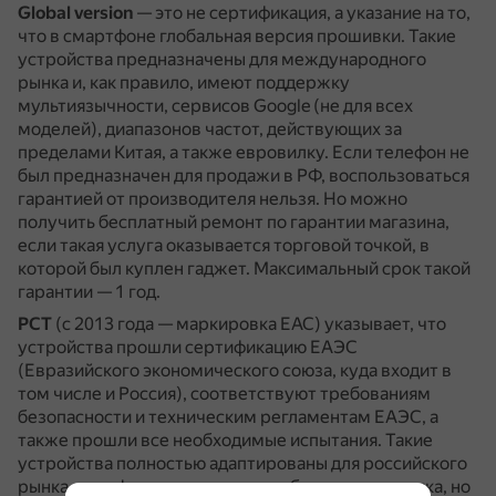
Global version
— это не сертификация, а указание на то,
что в смартфоне глобальная версия прошивки.
Такие
устройства предназначены для международного
рынка и, как правило, имеют поддержку
мультиязычности, сервисов Google (не для всех
моделей), диапазонов частот, действующих за
пределами Китая, а также евровилку.
Если телефон не
был предназначен для продажи в РФ, воспользоваться
гарантией от производителя нельзя.
Но можно
получить бесплатный ремонт по гарантии магазина,
если такая услуга оказывается торговой точкой, в
которой был куплен гаджет.
Максимальный срок такой
гарантии — 1 год.
РСТ
(с 2013 года — маркировка EAC) указывает, что
устройства прошли сертификацию ЕАЭС
(Евразийского экономического союза, куда входит в
том числе и Россия), соответствуют требованиям
безопасности и техническим регламентам ЕАЭС, а
также прошли все необходимые испытания.
Такие
устройства полностью адаптированы для российского
рынка, русифицированы и не требуют переходника, но