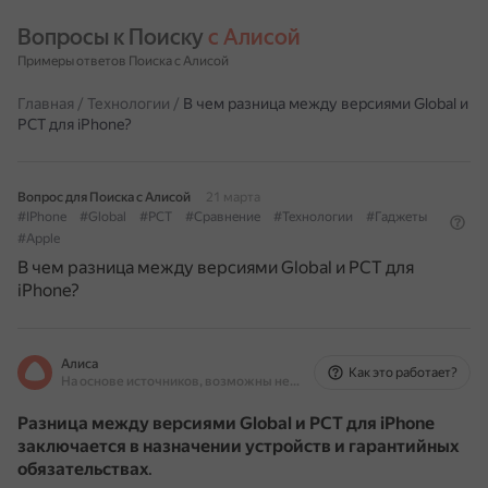
Вопросы к Поиску 
с Алисой
Примеры ответов Поиска с Алисой
Главная
/
Технологии
/
В чем разница между версиями Global и
РСТ для iPhone?
Вопрос для Поиска с Алисой
21 марта
#IPhone
#Global
#РСТ
#Сравнение
#Технологии
#Гаджеты
#Apple
В чем разница между версиями Global и РСТ для
iPhone?
Алиса
Как это работает?
На основе источников, возможны неточности
Разница между версиями Global и РСТ для iPhone
заключается в назначении устройств и гарантийных
обязательствах
.