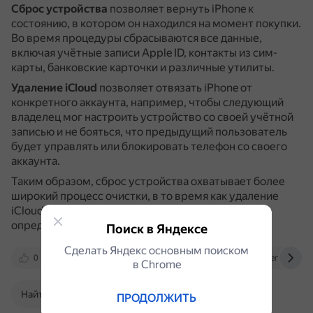
Сброс устройства
позволяет вернуть iPhone к
состоянию, в котором он находился на момент покупки.
Во время процедуры сбрасываются все данные,
включая учётные записи Apple ID, контакты из сим-
карты, банковские карточки и различные утилиты.
Удаление iCloud
позволяет отвязать iPhone от
конкретного аккаунта, например, чтобы следующий
владелец мог настроить устройство со своей учётной
записью и не бояться, что предыдущий пользователь
будет управлять или блокировать телефон со своего
аккаунта.
Таким образом, сброс устройства охватывает более
широкий процесс очистки, в то время как удаление
iCloud фокусируется на отвязке iPhone от
определённого аккаунта.
Поиск в Яндексе
Сделать Яндекс основным поиском
0
remontka.pro
msk.t2.ru
dzen.ru
в Сhrome
Найти в Поиске
ПРОДОЛЖИТЬ