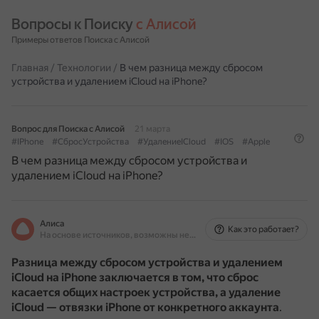
Вопросы к Поиску 
с Алисой
Примеры ответов Поиска с Алисой
Главная
/
Технологии
/
В чем разница между сбросом
устройства и удалением iCloud на iPhone?
Вопрос для Поиска с Алисой
21 марта
#IPhone
#СбросУстройства
#УдалениеICloud
#IOS
#Apple
В чем разница между сбросом устройства и
удалением iCloud на iPhone?
Алиса
Как это работает?
На основе источников, возможны неточности
Разница между сбросом устройства и удалением
iCloud на iPhone заключается в том, что сброс
касается общих настроек устройства, а удаление
iCloud — отвязки iPhone от конкретного аккаунта
.