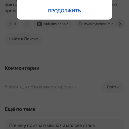
факторов, включая размер руки, тип задач и личные
предпочтения.
ПРОДОЛЖИТЬ
0
club.dns-shop.ru
www.cyberforum.ru
Найти в Поиске
Комментарии
Войдите, чтобы комментировать
Войти
Ещё по теме
Почему притча о мышах и молоке стала