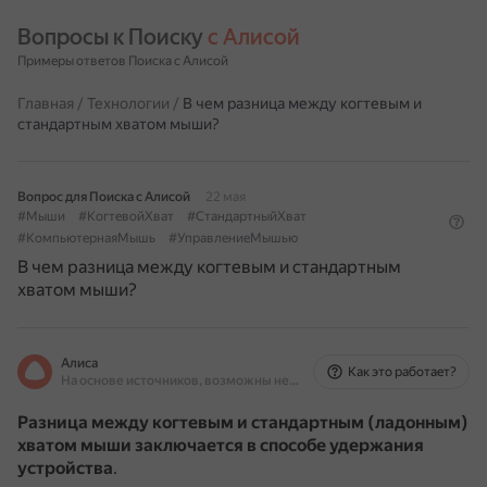
Вопросы к Поиску 
с Алисой
Примеры ответов Поиска с Алисой
Главная
/
Технологии
/
В чем разница между когтевым и
стандартным хватом мыши?
Вопрос для Поиска с Алисой
22 мая
#Мыши
#КогтевойХват
#СтандартныйХват
#КомпьютернаяМышь
#УправлениеМышью
В чем разница между когтевым и стандартным
хватом мыши?
Алиса
Как это работает?
На основе источников, возможны неточности
Разница между когтевым и стандартным (ладонным)
хватом мыши заключается в способе удержания
устройства
.