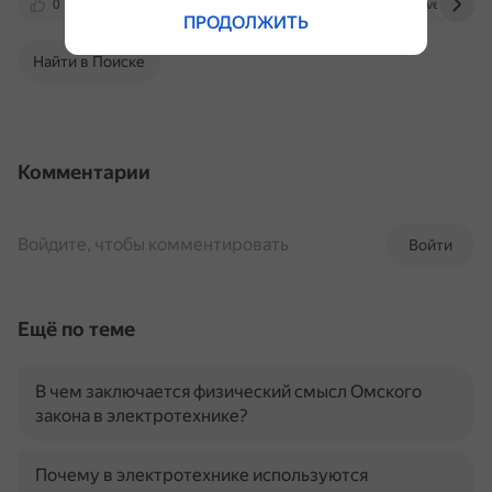
0
lablte.ru
skomplekt.com
otvet.mail.ru
ПРОДОЛЖИТЬ
Найти в Поиске
Комментарии
Войдите, чтобы комментировать
Войти
Ещё по теме
В чем заключается физический смысл Омского
закона в электротехнике?
Почему в электротехнике используются