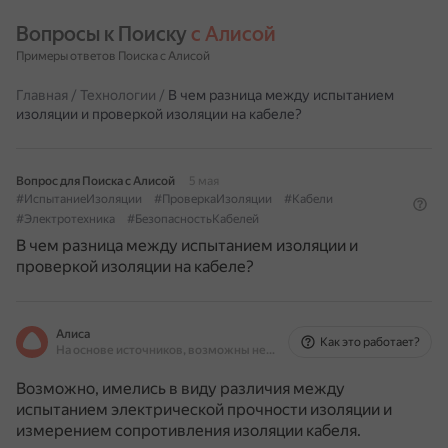
Вопросы к Поиску 
с Алисой
Примеры ответов Поиска с Алисой
Главная
/
Технологии
/
В чем разница между испытанием
изоляции и проверкой изоляции на кабеле?
Вопрос для Поиска с Алисой
5 мая
#ИспытаниеИзоляции
#ПроверкаИзоляции
#Кабели
#Электротехника
#БезопасностьКабелей
В чем разница между испытанием изоляции и
проверкой изоляции на кабеле?
Алиса
Как это работает?
На основе источников, возможны неточности
Возможно, имелись в виду различия между
испытанием электрической прочности изоляции и
измерением сопротивления изоляции кабеля.