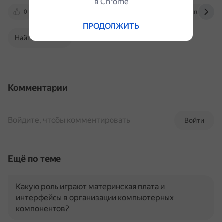
в Сhrome
0
www.sinsmarts.com
club.dns-shop.ru
ПРОДОЛЖИТЬ
Найти в Поиске
Комментарии
Войдите, чтобы комментировать
Войти
Ещё по теме
Какую роль играют материнская плата и
интерфейсы в организации компьютерных
компонентов?