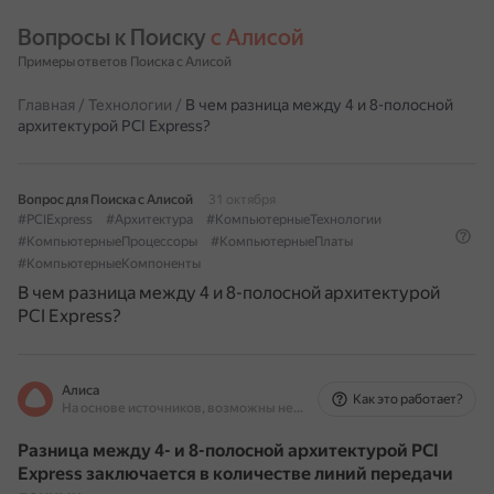
Вопросы к Поиску 
с Алисой
Примеры ответов Поиска с Алисой
Главная
/
Технологии
/
В чем разница между 4 и 8-полосной
архитектурой PCI Express?
Вопрос для Поиска с Алисой
31 октября
#PCIExpress
#Архитектура
#КомпьютерныеТехнологии
#КомпьютерныеПроцессоры
#КомпьютерныеПлаты
#КомпьютерныеКомпоненты
В чем разница между 4 и 8-полосной архитектурой
PCI Express?
Алиса
Как это работает?
На основе источников, возможны неточности
Разница между 4- и 8-полосной архитектурой PCI
Express заключается в количестве линий передачи