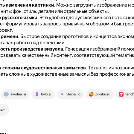
ть изменения картинки
.
Можно загрузить изображение и о
ить: фон, стиль, детали или отдельные объекты.
 русского языка
.
Это удобно для русскоязычного потока кон
яет формулировать запросы привычным образом и быстрее
роект.
времени
.
Быстрое создание прототипов и концептов эконом
этапах работы над проектами.
сть производства визуала
.
Генерация изображений помо
создавать качественный контент, соответствующий тематик
я сложных художественных замыслов
.
Технология позволя
ать сложные художественные замыслы без профессиональ
aivolna.ru
bylo.ai
vlex-ai.io
pikabu.ru
tench
ске
ии