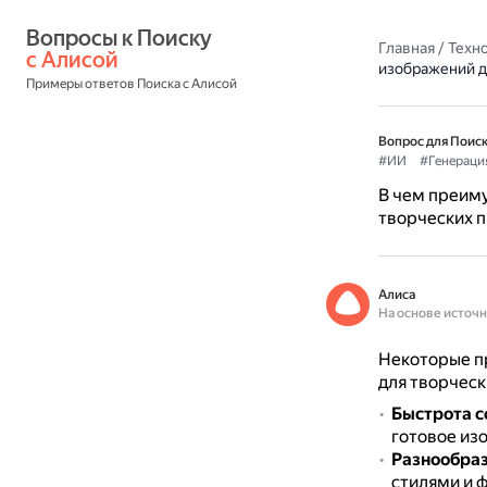
Вопросы к Поиску 
Главная
/
Техн
с Алисой
изображений д
Примеры ответов Поиска с Алисой
Вопрос для Поиск
#ИИ
#Генераци
В чем преиму
творческих 
Алиса
На основе источ
Некоторые п
для творческ
Быстрота с
готовое из
Разнообраз
стилями и ф