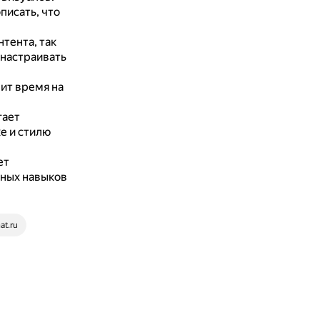
писать, что
тента, так
 настраивать
ит время на
гает
е и стилю
ет
ных навыков
at.ru