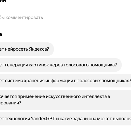
обы комментировать
е
ет нейросеть Яндекса?
ет генерация картинок через голосового помощника?
ет система хранения информации в голосовых помощниках
ючается применение искусственного интеллекта в
ровании?
ет технология YandexGPT и какие задачи она может выполн