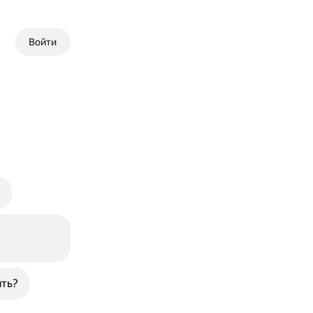
Войти
?
ять?