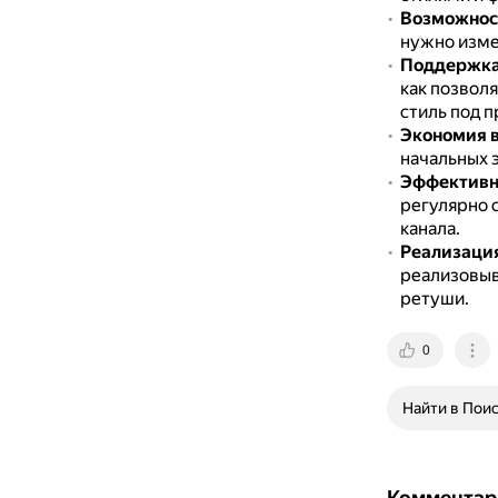
Возможнос
нужно измен
Поддержка
как позвол
стиль под п
Экономия 
начальных 
Эффективно
регулярно 
канала.
Реализаци
реализовыв
ретуши.
0
Найти в Пои
Комментар