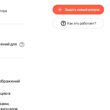
Задать новый вопрос
тора
Как это работает?
жений для
зображений
пцию в
зами,
 визуалов.