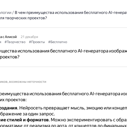
ологии
/
В чем преимущества использования бесплатного AI-генера
ля творческих проектов?
а с Алисой
21 декабря
я
#Творчество
#Проекты
#Бесплатно
щества использования бесплатного AI-генератора изобра
проектов?
ников, возможны неточности
реимущества использования бесплатного AI-генератора и
их проектов:
оздания
.
Нейросеть превращает мысль, эмоцию или конце
ображение за один запрос.
ие стилей и форматов
.
Можно экспериментировать с обра
орматами: от реализма до арта, от концептов до финальных