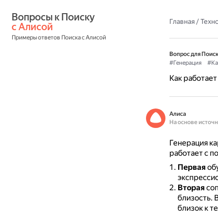
Вопросы к Поиску 
Главная
/
Техн
с Алисой
Примеры ответов Поиска с Алисой
Вопрос для Поиск
#Генерация
#Ка
Как работает
Алиса
На основе источ
Генерация ка
работает с 
Первая
обу
экспрессио
Вторая
соп
близость.
В
близок к т