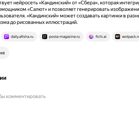
вует нейросеть «Кандинский» от «Сбера», которая интегри
омощником «Салют» и позволяет генерировать изображени
льзователя.
«Кандинский» может создавать картинки в разн
зма до рисованных иллюстраций.
daily.afisha.ru
posta-magazine.ru
fichi.ai
wotpack.r
ске
ии
обы комментировать