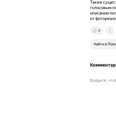
Также сущест
голосовым п
описанию по
от фотореали
0
Найти в Пои
Комментар
Войдите, чт