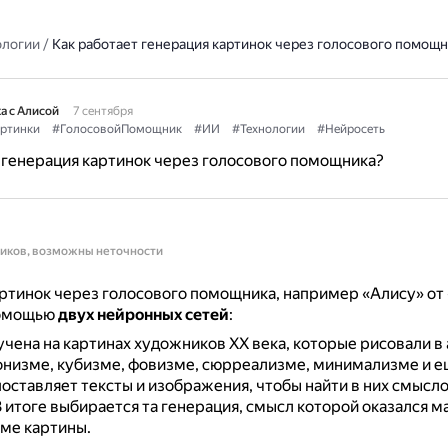
ологии
/
Как работает генерация картинок через голосового помощн
а с Алисой
7 сентября
ртинки
#ГолосовойПомощник
#ИИ
#Технологии
#Нейросеть
 генерация картинок через голосового помощника?
ников, возможны неточности
ртинок через голосового помощника, например «Алису» от 
помощью
двух нейронных сетей
:
чена на картинах художников XX века, которые рисовали в
низме, кубизме, фовизме, сюрреализме, минимализме и ещ
оставляет тексты и изображения, чтобы найти в них смысл
 итоге выбирается та генерация, смысл которой оказался 
еме картины.