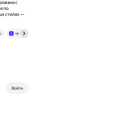
рована с
я по
ых стилях —
u
skillbox.ru
Войти