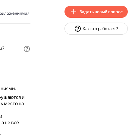
Задать новый вопрос
приложениями?
Как это работает?
и?
ениями:
гружаются и
ь место на
и
а не всё