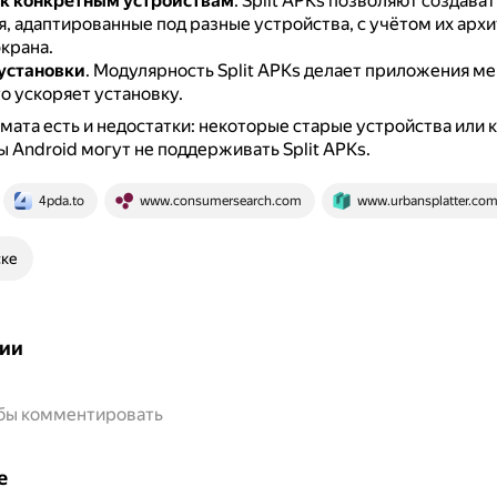
к конкретным устройствам
.
Split APKs позволяют создават
, адаптированные под разные устройства, с учётом их арх
крана.
установки
.
Модулярность Split APKs делает приложения м
о ускоряет установку.
мата есть и недостатки: некоторые старые устройства или
 Android могут не поддерживать Split APKs.
4pda.to
www.consumersearch.com
www.urbansplatter.co
ске
ии
обы комментировать
е