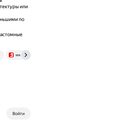
ь
итектуры или
еньшими по
 кастомные
m
www.comss.ru
blog.mindorks.com
Войти