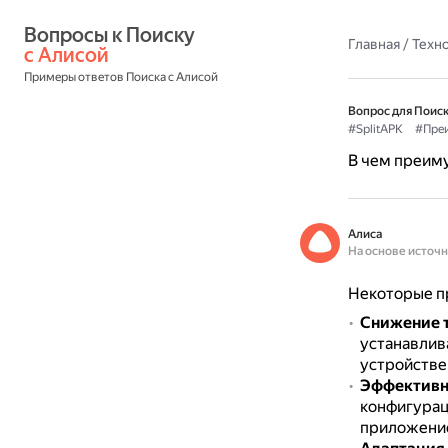
Вопросы к Поиску 
Главная
/
Техн
с Алисой
Примеры ответов Поиска с Алисой
Вопрос для Поиск
#SplitAPK
#Пре
В чем преим
Алиса
На основе источ
Некоторые п
Снижение т
устанавлив
устройстве
Эффективн
конфигураци
приложени