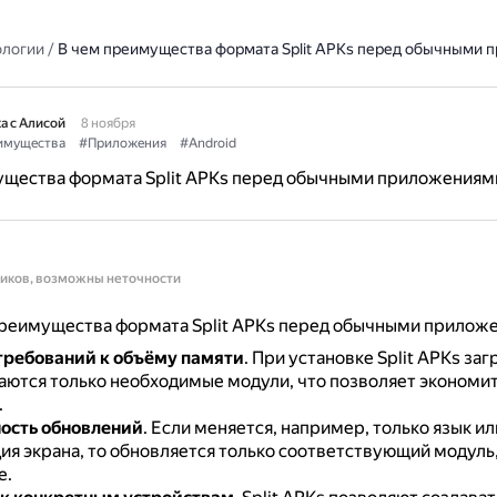
ологии
/
В чем преимущества формата Split APKs перед обычными 
а с Алисой
8 ноября
имущества
#Приложения
#Android
ущества формата Split APKs перед обычными приложениям
ников, возможны неточности
реимущества формата Split APKs перед обычными прилож
ребований к объёму памяти
.
При установке Split APKs за
аются только необходимые модули, что позволяет экономит
.
ость обновлений
.
Если меняется, например, только язык ил
я экрана, то обновляется только соответствующий модуль, 
е.