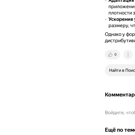
Адаптация 
приложения
плотности э
Ускорение 
размеру, чт
Однако у фор
дистрибутивы
0
Найти в Пои
Комментар
Войдите, чт
Ещё по тем