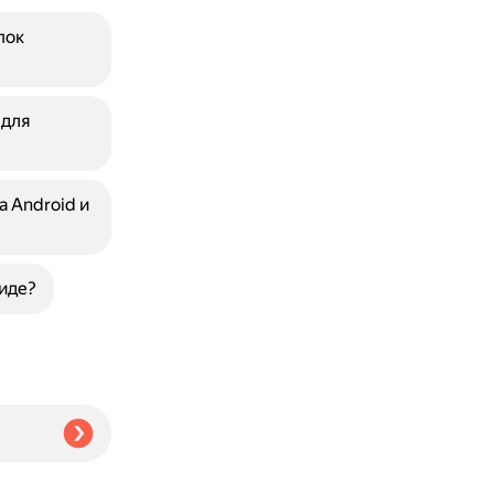
пок
 для
 Android и
иде?