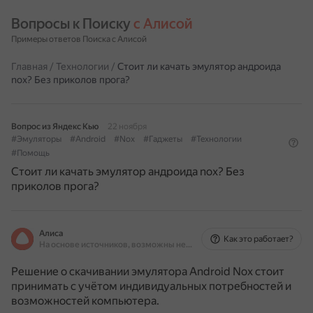
Вопросы к Поиску 
с Алисой
Примеры ответов Поиска с Алисой
Главная
/
Технологии
/
Стоит ли качать эмулятор андроида
nox? Без приколов прога?
Вопрос из Яндекс Кью
22 ноября
#Эмуляторы
#Android
#Nox
#Гаджеты
#Технологии
#Помощь
Стоит ли качать эмулятор андроида nox? Без
приколов прога?
Алиса
Как это работает?
На основе источников, возможны неточности
Решение о скачивании эмулятора Android Nox стоит
принимать с учётом индивидуальных потребностей и
возможностей компьютера.