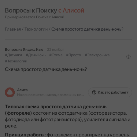
Вопросы к Поиску 
с Алисой
Примеры ответов Поиска с Алисой
Главная
/
Технологии
/
Схема простого датчика день-ночь?
Вопрос из Яндекс Кью
22 ноября
#Датчики
#ДеньНочь
#Схема
#Просто
#Электроника
#Технологии
Схема простого датчика день-ночь?
Алиса
Как это работает?
На основе источников, возможны неточности
Типовая схема простого датчика день-ночь
(фотореле)
состоит из фотодатчика (фоторезистора,
фотодиода или фототранзистора), усилителя сигнала и
реле.
Принцип работы
: фотоэлемент реагирует на уровень