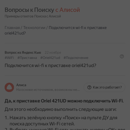
Вопросы к Поиску 
с Алисой
Примеры ответов Поиска с Алисой
Главная
/
Технологии
/
Подключится wi-fi к приставке
oriel421ud?
Вопрос из Яндекс Кью
22 ноября
#WiFi
#Приставка
#Oriel421ud
#Подключение
Подключится wi-fi к приставке oriel421ud?
Алиса
Как это работает?
На основе источников, возможны неточности
Да, к приставке Oriel 421UD можно подключить Wi-Fi
.
Для этого необходимо выполнить следующие шаги:
Нажать зелёную кнопку «Поиск» на пульте ДУ для
поиска доступных Wi-Fi сетей.
Выбрать нужную Wi-Fi сеть и нажать кнопку «ОК» для