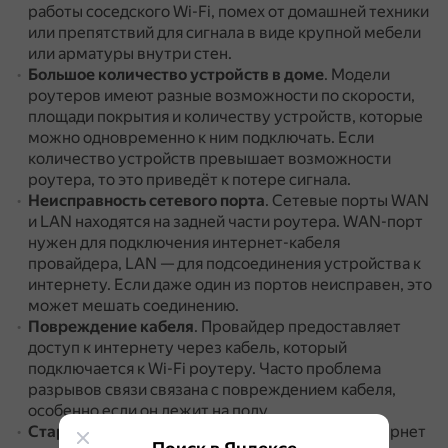
работы соседского Wi-Fi, помех от домашней техники
или препятствий для сигнала в виде крупной мебели
или арматуры внутри стен.
Большое количество устройств в доме
.
Модели
роутеров имеют разные возможности по скорости,
площади покрытия и количеству устройств, которые
можно одновременно к ним подключать.
Если
количество устройств превышает возможности
роутера, то это приведёт к потере сигнала.
Неисправность сетевого порта
.
Сетевые порты WAN
и LAN находятся на задней части роутера.
WAN-порт
нужен для подключения интернет-кабеля
провайдера, LAN — для подсоединения устройства к
интернету.
Если даже один из портов неисправен, это
может мешать соединению.
Повреждение кабеля
.
Провайдер предоставляет
доступ к интернету через кабель, который
подключается к Wi-Fi роутеру.
Часто проблема
разрывов связи связана с повреждением кабеля,
особенно если он лежит на полу.
Старая прошивка роутера
.
В таком случае интернет