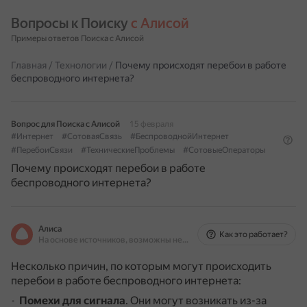
Вопросы к Поиску 
с Алисой
Примеры ответов Поиска с Алисой
Главная
/
Технологии
/
Почему происходят перебои в работе
беспроводного интернета?
Вопрос для Поиска с Алисой
15 февраля
#Интернет
#СотоваяСвязь
#БеспроводнойИнтернет
#ПеребоиСвязи
#ТехническиеПроблемы
#СотовыеОператоры
Почему происходят перебои в работе
беспроводного интернета?
Алиса
Как это работает?
На основе источников, возможны неточности
Несколько причин, по которым могут происходить
перебои в работе беспроводного интернета:
Помехи для сигнала
.
Они могут возникать из-за