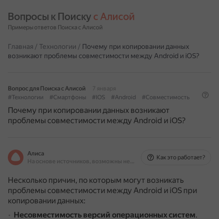
Вопросы к Поиску 
с Алисой
Примеры ответов Поиска с Алисой
Главная
/
Технологии
/
Почему при копировании данных
возникают проблемы совместимости между Android и iOS?
Вопрос для Поиска с Алисой
7 января
#Технологии
#Смартфоны
#IOS
#Android
#Совместимость
Почему при копировании данных возникают
проблемы совместимости между Android и iOS?
Алиса
Как это работает?
На основе источников, возможны неточности
Несколько причин, по которым могут возникать
проблемы совместимости между Android и iOS при
копировании данных:
Несовместимость версий операционных систем
.