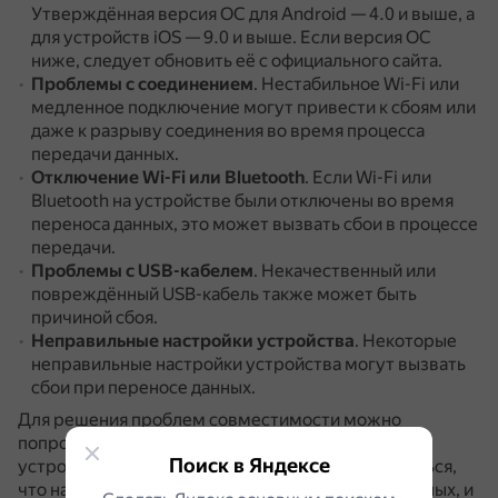
Утверждённая версия ОС для Android — 4.0 и выше, а
для устройств iOS — 9.0 и выше.
Если версия ОС
ниже, следует обновить её с официального сайта.
Проблемы с соединением
.
Нестабильное Wi-Fi или
медленное подключение могут привести к сбоям или
даже к разрыву соединения во время процесса
передачи данных.
Отключение Wi-Fi или Bluetooth
.
Если Wi-Fi или
Bluetooth на устройстве были отключены во время
переноса данных, это может вызвать сбои в процессе
передачи.
Проблемы с USB-кабелем
.
Некачественный или
повреждённый USB-кабель также может быть
причиной сбоя.
Неправильные настройки устройства
.
Некоторые
неправильные настройки устройства могут вызвать
сбои при переносе данных.
Для решения проблем совместимости можно
попробовать, например, перезагрузить оба
Поиск в Яндексе
устройства, проверить соединение Wi-Fi, убедиться,
что на iPhone достаточно места для хранения данных, и