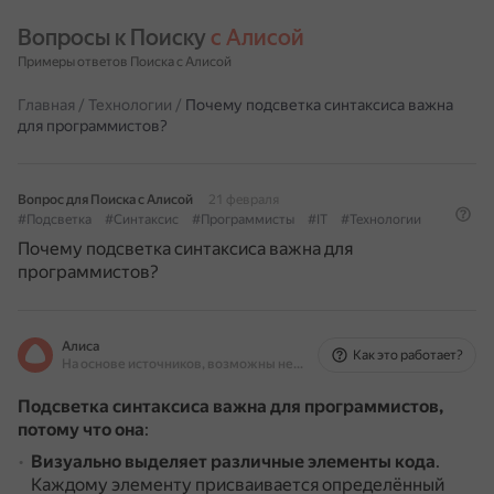
Вопросы к Поиску 
с Алисой
Примеры ответов Поиска с Алисой
Главная
/
Технологии
/
Почему подсветка синтаксиса важна
для программистов?
Вопрос для Поиска с Алисой
21 февраля
#Подсветка
#Синтаксис
#Программисты
#IT
#Технологии
Почему подсветка синтаксиса важна для
программистов?
Алиса
Как это работает?
На основе источников, возможны неточности
Подсветка синтаксиса важна для программистов,
потому что она
:
Визуально выделяет различные элементы кода
.
Каждому элементу присваивается определённый