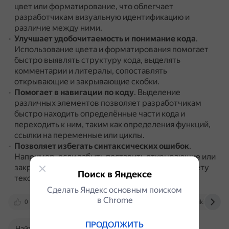
цвет или форматирование, что облегчает
разработчикам визуальную идентификацию и
различие между ними.
Улучшает удобочитаемость и понимание кода
.
Использование цвета и форматирования помогает
быстро выявлять структуру кода, выделять
комментарии и литералы, сопоставлять
открывающие и закрывающие скобки.
Помогает в навигации по коду
.
Выделение
различных элементов позволяет разработчикам
быстро находить определённые части кода и
переходить к ним, таким как определения функций,
ссылки на переменные или циклы.
Позволяет избегать синтаксических ошибок
.
Например, если забыть поставить открывающие или
закрывающие кавычки, это будет понятно по цвету
Поиск в Яндексе
текста на экране.
Сделать Яндекс основным поиском
в Сhrome
0
comp.susu.ru
sky.pro
en.wikipedia.or
ПРОДОЛЖИТЬ
Найти в Поиске