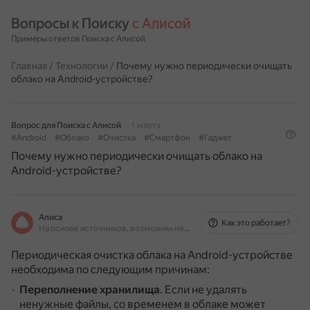
Вопросы к Поиску 
с Алисой
Примеры ответов Поиска с Алисой
Главная
/
Технологии
/
Почему нужно периодически очищать
облако на Android-устройстве?
Вопрос для Поиска с Алисой
1 марта
#Android
#Облако
#Очистка
#Смартфон
#Гаджет
Почему нужно периодически очищать облако на
Android-устройстве?
Алиса
Как это работает?
На основе источников, возможны неточности
Периодическая очистка облака на Android-устройстве
необходима по следующим причинам:
Переполнение хранилища
.
Если не удалять
ненужные файлы, со временем в облаке может