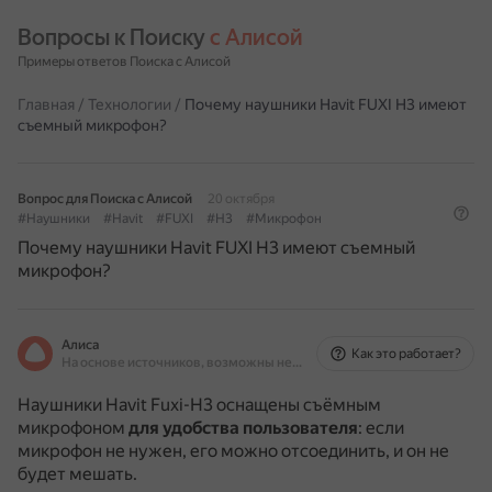
Вопросы к Поиску 
с Алисой
Примеры ответов Поиска с Алисой
Главная
/
Технологии
/
Почему наушники Havit FUXI H3 имеют
съемный микрофон?
Вопрос для Поиска с Алисой
20 октября
#Наушники
#Havit
#FUXI
#H3
#Микрофон
Почему наушники Havit FUXI H3 имеют съемный
микрофон?
Алиса
Как это работает?
На основе источников, возможны неточности
Наушники Havit Fuxi-H3 оснащены съёмным
микрофоном
для удобства пользователя
: если
микрофон не нужен, его можно отсоединить, и он не
будет мешать.