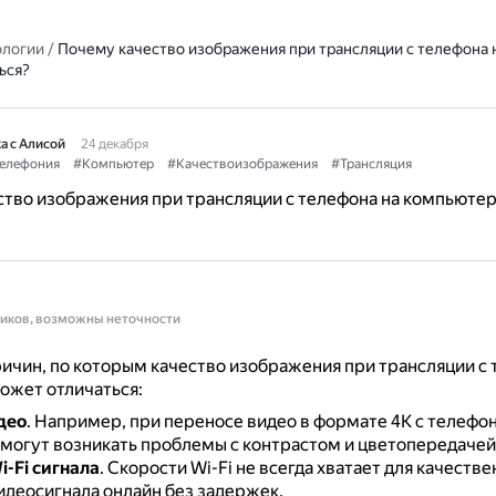
ологии
/
Почему качество изображения при трансляции с телефона 
ься?
а с Алисой
24 декабря
елефония
#Компьютер
#Качествоизображения
#Трансляция
тво изображения при трансляции с телефона на компьюте
ников, возможны неточности
ичин, по которым качество изображения при трансляции с 
ожет отличаться:
део
.
Например, при переносе видео в формате 4К с телефон
могут возникать проблемы с контрастом и цветопередачей
i-Fi сигнала
.
Скорости Wi-Fi не всегда хватает для качеств
идеосигнала онлайн без задержек.