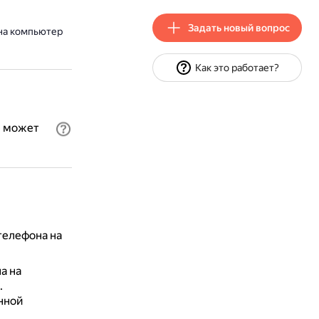
Задать новый вопрос
на компьютер
Как это работает?
р может
телефона на
а на
.
енной