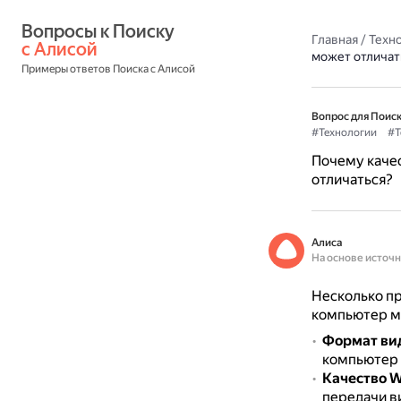
Вопросы к Поиску 
Главная
/
Техн
с Алисой
может отличат
Примеры ответов Поиска с Алисой
Вопрос для Поиск
#Технологии
#Т
Почему качес
отличаться?
Алиса
На основе источ
Несколько пр
компьютер м
Формат ви
компьютер 
Качество W
передачи в