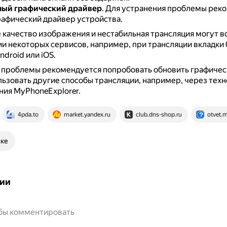
ный графический драйвер
.
Для устранения проблемы рек
рафический драйвер устройства.
 качество изображения и нестабильная трансляция могут в
и некоторых сервисов, например, при трансляции вкладки 
ndroid или iOS.
 проблемы рекомендуется попробовать обновить графичес
льзовать другие способы трансляции, например, через тех
ия MyPhoneExplorer.
4pda.to
market.yandex.ru
club.dns-shop.ru
otvet.m
ске
ии
обы комментировать