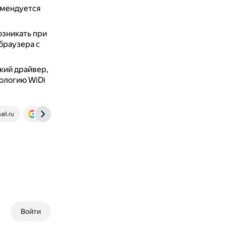
омендуется
озникать при
браузера с
кий драйвер,
нологию WiDi
ail.ru
support.google.com
Войти