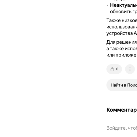
Неактуаль
обновить г
Также низкое
использовани
устройства A
Для решения
а также испо
или приложен
0
Найти в Пои
Комментар
Войдите, чт