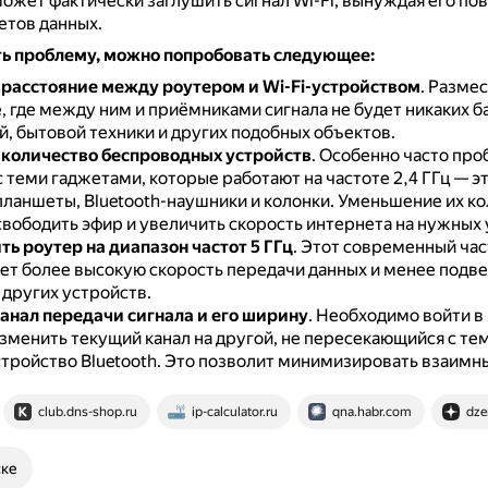
может фактически заглушить сигнал Wi-Fi, вынуждая его по
етов данных.
ь проблему, можно попробовать следующее:
расстояние между роутером и Wi-Fi-устройством
.
Размес
, где между ним и приёмниками сигнала не будет никаких 
й, бытовой техники и других подобных объектов.
количество беспроводных устройств
.
Особенно часто пр
 теми гаджетами, которые работают на частоте 2,4 ГГц — э
планшеты, Bluetooth-наушники и колонки.
Уменьшение их ко
свободить эфир и увеличить скорость интернета на нужных 
ь роутер на диапазон частот 5 ГГц
.
Этот современный час
ет более высокую скорость передачи данных и менее подв
 других устройств.
анал передачи сигнала и его ширину
.
Необходимо войти в
зменить текущий канал на другой, не пересекающийся с тем
тройство Bluetooth.
Это позволит минимизировать взаимны
club.dns-shop.ru
ip-calculator.ru
qna.habr.com
dze
ске