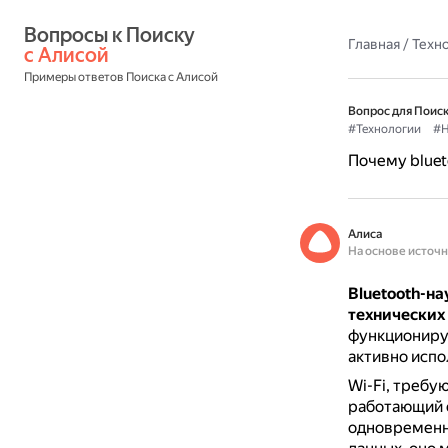
Вопросы к Поиску 
Главная
/
Техн
с Алисой
Примеры ответов Поиска с Алисой
Вопрос для Поиск
#Технологии
#Н
Почему bluet
Алиса
На основе источ
Bluetooth-на
технических 
функционирую
активно исп
Wi-Fi, требу
работающий с
одновременн