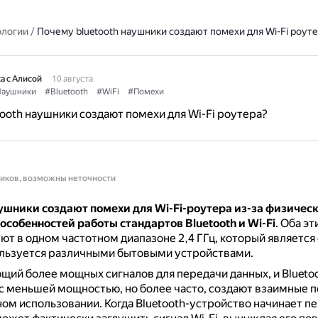
ологии
/
Почему bluetooth наушники создают помехи для Wi-Fi роут
а с Алисой
10 августа
аушники
#Bluetooth
#WiFi
#Помехи
ooth наушники создают помехи для Wi-Fi роутера?
ников, возможны неточности
ушники создают помехи для Wi-Fi-роутера из-за физическ
особенностей работы стандартов Bluetooth и Wi-Fi
.
Оба эт
т в одном частотном диапазоне 2,4 ГГц, который является
ользуется различными бытовыми устройствами.
ющий более мощных сигналов для передачи данных, и Bluetoo
 меньшей мощностью, но более часто, создают взаимные 
ом использовании.
Когда Bluetooth-устройство начинает п