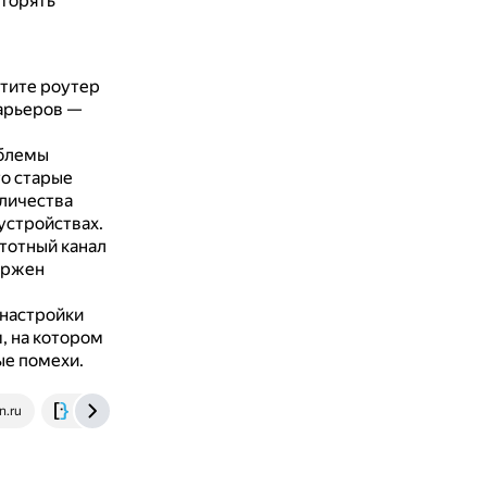
вторять
тите роутер
барьеров —
облемы
то старые
личества
устройствах.
тотный канал
ержен
 настройки
, на котором
е помехи.
n.ru
superuser.com