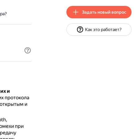
Задать новый вопрос
ера?
Как это работает?
их и
их протокола
 открытым и
th,
помехи при
ередачу