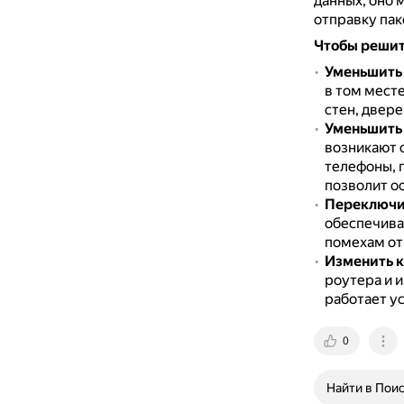
данных, оно 
отправку пак
Чтобы решит
Уменьшить 
в том месте
стен, двере
Уменьшить 
возникают с
телефоны, 
позволит о
Переключит
обеспечива
помехам от
Изменить к
роутера и и
работает ус
0
Найти в Пои